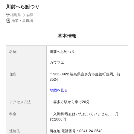
川前へら鮒つり
福島県
会津
漁業・魚市場
基本情報
名称
川前へら鮒つり
カワマエ
住所
〒966-0922 福島県喜多方市慶徳町豊岡川前
3524
地図を見る
アクセス方法
・喜多方駅から車で20分
料金
・入漁料:現在はいただいていません。 舟
代:2000円
連絡先
所在地 電話番号：0241-24-2540