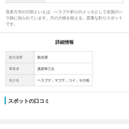
喜多方市の川前といえば、ヘラブナ釣りのメッカとして全国のヘ
ラ師に知られています。尺の大物を狙える、貴重な釣りスポット
です。
詳細情報
観光漁業
観光簗
事業者
真部幸三久
魚介名
ヘラブナ，マブナ，コイ，その他
スポットの口コミ