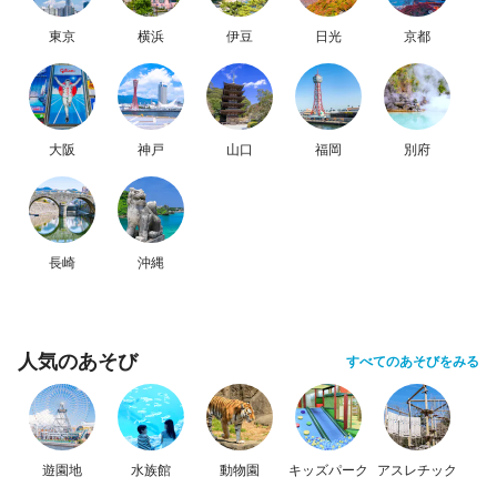
東京
横浜
伊豆
日光
京都
大阪
神戸
山口
福岡
別府
長崎
沖縄
人気のあそび
すべてのあそびをみる
遊園地
水族館
動物園
キッズパーク
アスレチック