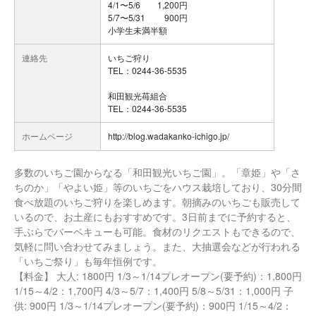
4/1〜5/6 1,200円
5/7〜5/31 900円
小学生未満半額
連絡先
いちご狩り
TEL：0244-36-5535
和田観光苺組合
TEL：0244-36-5535
ホームページ
http://blog.wadakanko-ichigo.jp/
多数のいちご園からなる「和田観光いちご園」。「章姫」や「さ
ちのか」「やよい姫」等のいちごをハウス栽培しており、30分間
食べ放題のいちご狩りを楽しめます。朝摘みのいちごも販売して
いるので、お土産にもおすすめです。3日前までに予約すると、
手ぶらでバーベキューも可能。食材のリクエストもできるので、
気軽に問い合わせてみましょう。また、大抽選会などが行われる
「いちご祭り」も毎年恒例です。
【料金】 大人: 1800円 1/3～1/14プレオープン(要予約)：1,800円
1/15～4/2：1,700円 4/3～5/7：1,400円 5/8～5/31：1,000円 子
供: 900円 1/3～1/14プレオープン(要予約)：900円 1/15～4/2：