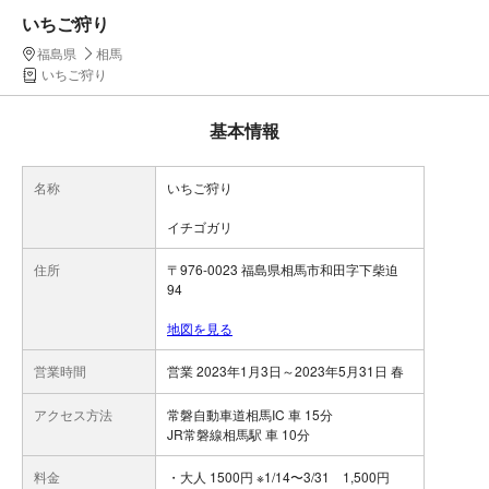
いちご狩り
福島県
相馬
いちご狩り
基本情報
名称
いちご狩り
イチゴガリ
住所
〒976-0023 福島県相馬市和田字下柴迫
94
地図を見る
営業時間
営業 2023年1月3日～2023年5月31日 春
アクセス方法
常磐自動車道相馬IC 車 15分
JR常磐線相馬駅 車 10分
料金
・大人 1500円 ※1/14〜3/31 1,500円