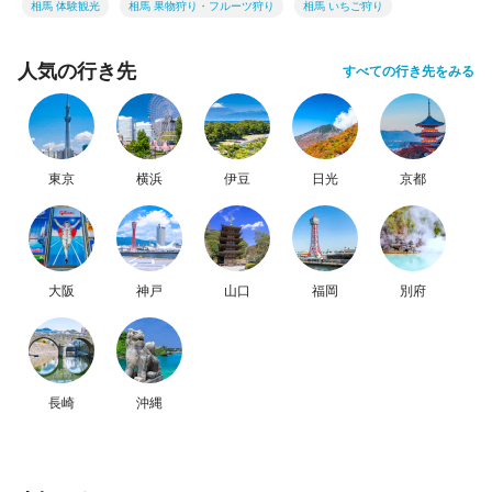
相馬 体験観光
相馬 果物狩り・フルーツ狩り
相馬 いちご狩り
人気の行き先
すべての行き先をみる
東京
横浜
伊豆
日光
京都
大阪
神戸
山口
福岡
別府
長崎
沖縄