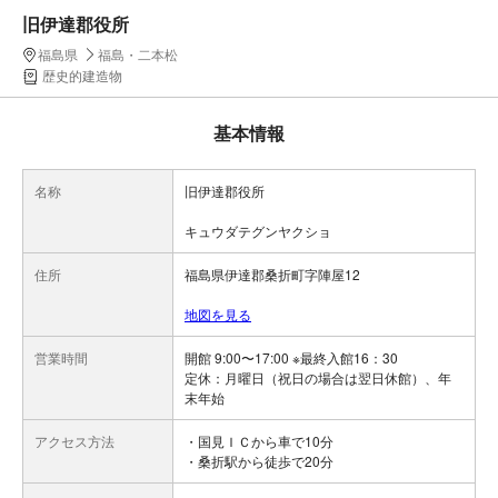
旧伊達郡役所
福島県
福島・二本松
歴史的建造物
基本情報
名称
旧伊達郡役所
キュウダテグンヤクショ
住所
福島県伊達郡桑折町字陣屋12
地図を見る
営業時間
開館 9:00〜17:00 ※最終入館16：30
定休：月曜日（祝日の場合は翌日休館）、年
末年始
アクセス方法
・国見ＩＣから車で10分
・桑折駅から徒歩で20分