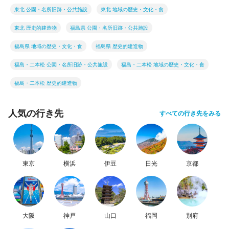
東北 公園・名所旧跡・公共施設
東北 地域の歴史・文化・食
東北 歴史的建造物
福島県 公園・名所旧跡・公共施設
福島県 地域の歴史・文化・食
福島県 歴史的建造物
福島・二本松 公園・名所旧跡・公共施設
福島・二本松 地域の歴史・文化・食
福島・二本松 歴史的建造物
人気の行き先
すべての行き先をみる
東京
横浜
伊豆
日光
京都
大阪
神戸
山口
福岡
別府