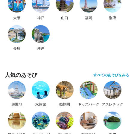
大阪
神戸
山口
福岡
別府
長崎
沖縄
人気のあそび
すべてのあそびをみる
遊園地
水族館
動物園
キッズパーク
アスレチック