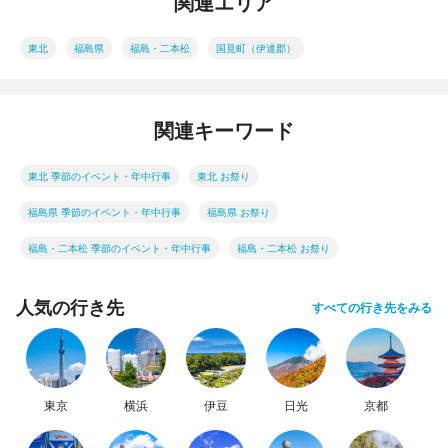
関連エリア
東北
福島県
福島・二本松
国見町（伊達郡）
関連キーワード
東北 季節のイベント・年中行事
東北 お祭り
福島県 季節のイベント・年中行事
福島県 お祭り
福島・二本松 季節のイベント・年中行事
福島・二本松 お祭り
人気の行き先
すべての行き先をみる
東京
横浜
伊豆
日光
京都