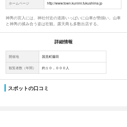
ホームページ
http://www.town.kunimi.fukushima.jp
神輿の宮入には、神社付近の道路いっぱいに山車が勢揃い。山車
と神輿の揉み合う姿は壮観。露天商も多数出店する。
詳細情報
開催地
国見町藤田
観覧者数（年間）
約１０，０００人
スポットの口コミ