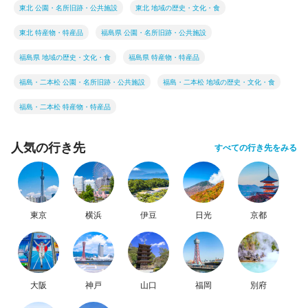
東北 公園・名所旧跡・公共施設
東北 地域の歴史・文化・食
東北 特産物・特産品
福島県 公園・名所旧跡・公共施設
福島県 地域の歴史・文化・食
福島県 特産物・特産品
福島・二本松 公園・名所旧跡・公共施設
福島・二本松 地域の歴史・文化・食
福島・二本松 特産物・特産品
人気の行き先
すべての行き先をみる
東京
横浜
伊豆
日光
京都
大阪
神戸
山口
福岡
別府