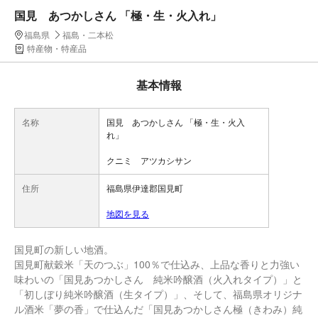
国見 あつかしさん 「極・生・火入れ」
福島県
福島・二本松
特産物・特産品
基本情報
名称
国見 あつかしさん 「極・生・火入
れ」
クニミ アツカシサン
住所
福島県伊達郡国見町
地図を見る
国見町の新しい地酒。
国見町献穀米「天のつぶ」100％で仕込み、上品な香りと力強い
味わいの「国見あつかしさん 純米吟醸酒（火入れタイプ）」と
「初しぼり純米吟醸酒（生タイプ）」、そして、福島県オリジナ
ル酒米「夢の香」で仕込んだ「国見あつかしさん極（きわみ）純