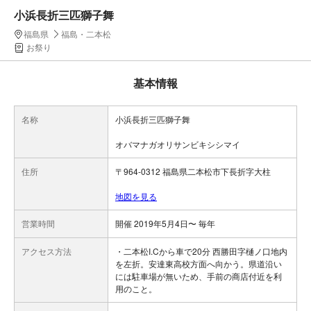
小浜長折三匹獅子舞
福島県
福島・二本松
お祭り
基本情報
名称
小浜長折三匹獅子舞
オバマナガオリサンビキシシマイ
住所
〒964-0312 福島県二本松市下長折字大柱
地図を見る
営業時間
開催 2019年5月4日〜 毎年
アクセス方法
・二本松I.Cから車で20分 西勝田字樋ノ口地内
を左折。安達東高校方面へ向かう。県道沿い
には駐車場が無いため、手前の商店付近を利
用のこと。