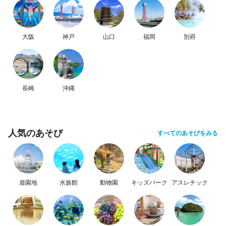
大阪
神戸
山口
福岡
別府
長崎
沖縄
人気のあそび
すべてのあそびをみる
遊園地
水族館
動物園
キッズパーク
アスレチック