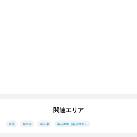
関連エリア
東北
福島県
南会津
南会津町（南会津郡）