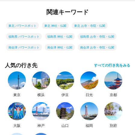
関連キーワード
東北 パワースポット
東北 神社・仏閣
東北 お寺・寺院・仏閣
福島県 パワースポット
福島県 神社・仏閣
福島県 お寺・寺院・仏閣
南会津 パワースポット
南会津 神社・仏閣
南会津 お寺・寺院・仏閣
人気の行き先
すべての行き先をみる
東京
横浜
伊豆
日光
京都
大阪
神戸
山口
福岡
別府