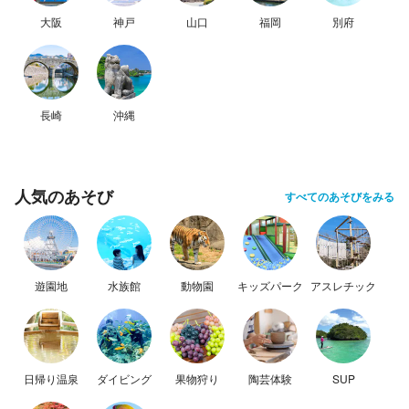
大阪
神戸
山口
福岡
別府
長崎
沖縄
人気のあそび
すべてのあそびをみる
遊園地
水族館
動物園
キッズパーク
アスレチック
日帰り温泉
ダイビング
果物狩り
陶芸体験
SUP