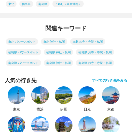
東北
福島県
南会津
下郷町（南会津郡）
関連キーワード
東北 パワースポット
東北 神社・仏閣
東北 お寺・寺院・仏閣
福島県 パワースポット
福島県 神社・仏閣
福島県 お寺・寺院・仏閣
南会津 パワースポット
南会津 神社・仏閣
南会津 お寺・寺院・仏閣
人気の行き先
すべての行き先をみる
東京
横浜
伊豆
日光
京都