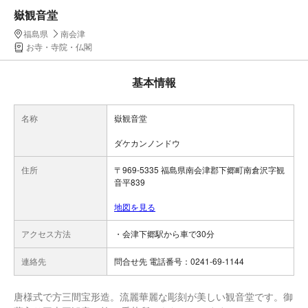
嶽観音堂
福島県
南会津
お寺・寺院・仏閣
基本情報
名称
嶽観音堂
ダケカンノンドウ
住所
〒969-5335 福島県南会津郡下郷町南倉沢字観
音平839
地図を見る
アクセス方法
・会津下郷駅から車で30分
連絡先
問合せ先 電話番号：0241-69-1144
唐様式で方三間宝形造。流麗華麗な彫刻が美しい観音堂です。御