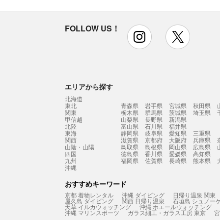
FOLLOW US！
instagram
x
エリアから探す
北海道
東北
青森県
岩手県
宮城県
秋田県
関東
栃木県
群馬県
茨城県
埼玉県
甲信越
山梨県
長野県
新潟県
北陸
富山県
石川県
福井県
東海
静岡県
岐阜県
愛知県
三重県
関西
滋賀県
京都府
大阪府
兵庫県
山陰・山陽
鳥取県
島根県
岡山県
広島県
四国
徳島県
香川県
愛媛県
高知県
九州
福岡県
佐賀県
長崎県
熊本県
沖縄
おすすめキーワード
京都 着物レンタル
沖縄 ダイビング
日帰り温泉 関東
屋久島 ダイビング
関西 日帰り温泉
石垣島 シュノー
天草 イルカウォッチング
沖縄 ホエールウォッチング
沖縄 マリンスポーツ
ガラス細工・ガラス工房 東京
宮