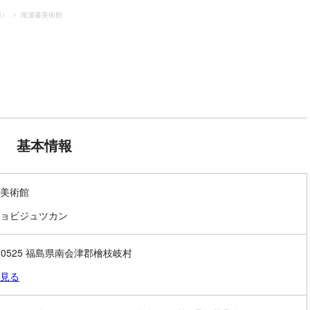
郡）
尾瀬書美術館
基本情報
美術館
ョビジュツカン
7-0525 福島県南会津郡檜枝岐村
見る