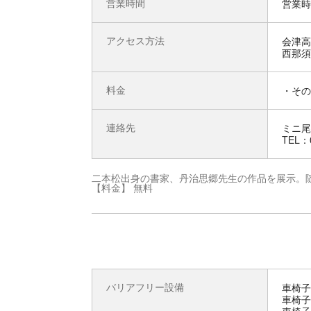
営業時間
営業時
アクセス方法
会津高
西那須野
料金
・その
連絡先
ミニ尾
TEL：0
二本松出身の書家、丹治思郷先生の作品を展示。
【料金】 無料
バリアフリー設備
車椅子
車椅子