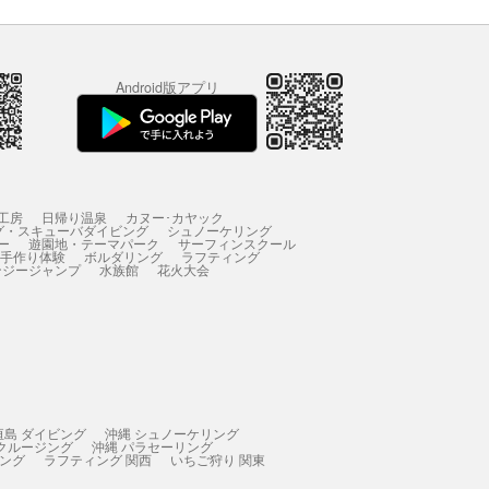
Android版アプリ
工房
日帰り温泉
カヌー･カヤック
グ・スキューバダイビング
シュノーケリング
ー
遊園地・テーマパーク
サーフィンスクール
 手作り体験
ボルダリング
ラフティング
ンジージャンプ
水族館
花火大会
垣島 ダイビング
沖縄 シュノーケリング
 クルージング
沖縄 パラセーリング
ィング
ラフティング 関西
いちご狩り 関東