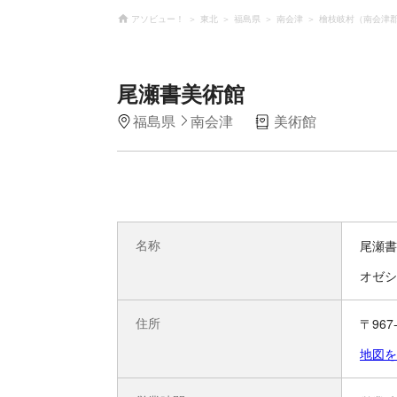
アソビュー！
東北
福島県
南会津
檜枝岐村（南会津
尾瀬書美術館
福島県
南会津
美術館
名称
尾瀬書
オゼシ
住所
〒96
地図を