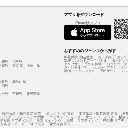
アプリをダウンロード
iPhone版アプリ
おすすめのジャンルから探す
陶芸体験･陶芸教室
ガラス細工･ガラス
SUP･スタンドアップパドル
ダイビン
山形県
福島県
アクセサリー手作り体験
パラグライダ
千葉県
東京都
神奈川県
キャンドル作り
シルバーアクセサリー
着物・浴衣レンタル
脱出ゲーム
バ
奈良県
和歌山県
山口県
大分県
宮崎県
鹿児島県
陶芸体験・陶芸教室 関西
ボルダリング 東京
陶芸体験・陶芸教室 東京
石
ケリング
ラフティング 関東
ニセコ ラフティング
水上 ラフティング
横浜
奥多摩 ラフティング
串本 ダイビング
鬼怒川 ラフティング
球磨川 ラフテ
古島 ダイビング
SUP 関東
花火大会 関東