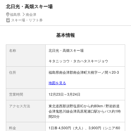
北日光・高畑スキー場
福島県
南会津
スキー場・リフト券
基本情報
名称
北日光・高畑スキー場
キタニッコウ・タカハタスキージョウ
住所
福島県南会津郡南会津町大桃字一ノ間々20-3
地図を見る
営業時間
12月23日～3月24日
アクセス方法
東北道西那須野塩原ICから約80km / 野岩鉄道
会津鬼怒川線会津高原尾瀬口駅からバス約1時
間20分
料金
1日券 4,500円（大人）、3,900円（シニア/60