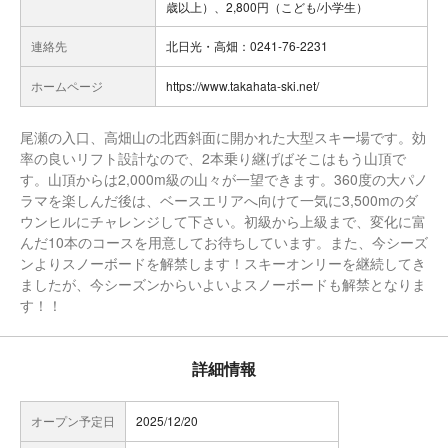
歳以上）、2,800円（こども/小学生）
連絡先
北日光・高畑：0241-76-2231
ホームページ
https://www.takahata-ski.net/
尾瀬の入口、高畑山の北西斜面に開かれた大型スキー場です。効
率の良いリフト設計なので、2本乗り継げばそこはもう山頂で
す。山頂からは2,000m級の山々が一望できます。360度の大パノ
ラマを楽しんだ後は、ベースエリアへ向けて一気に3,500mのダ
ウンヒルにチャレンジして下さい。初級から上級まで、変化に富
んだ10本のコースを用意してお待ちしています。また、今シーズ
ンよりスノーボードを解禁します！スキーオンリーを継続してき
ましたが、今シーズンからいよいよスノーボードも解禁となりま
す！！
詳細情報
オープン予定日
2025/12/20