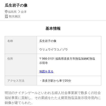
瓜生岩子の像
福島県
会津
観光施設
基本情報
名称
瓜生岩子の像
ウリュウイワコノゾウ
住所
〒966-0101 福島県喜多方市熱塩加納町熱塩
示現寺
地図を見る
アクセス方法
・喜多方駅から車で20分
明治のナイチンゲールといわれる婦人社会事業家で数多くの社会
福祉事業に貢献し、その業績をたたえ郷里熱塩温泉示現寺境内に
銅像が建てられた。