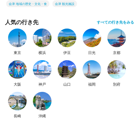
会津 地域の歴史・文化・食
会津 観光施設
人気の行き先
すべての行き先をみる
東京
横浜
伊豆
日光
京都
大阪
神戸
山口
福岡
別府
長崎
沖縄