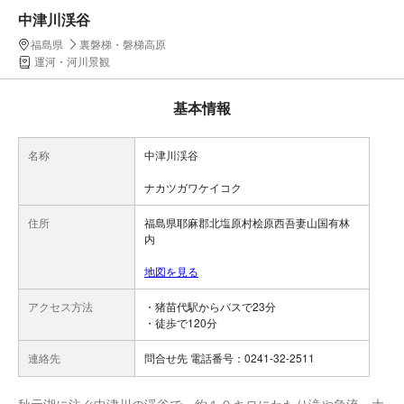
中津川渓谷
福島県
裏磐梯・磐梯高原
運河・河川景観
基本情報
名称
中津川渓谷
ナカツガワケイコク
住所
福島県耶麻郡北塩原村桧原西吾妻山国有林
内
地図を見る
アクセス方法
・猪苗代駅からバスで23分
・徒歩で120分
連絡先
問合せ先 電話番号：0241-32-2511