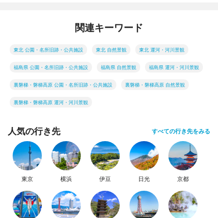
関連キーワード
東北 公園・名所旧跡・公共施設
東北 自然景観
東北 運河・河川景観
福島県 公園・名所旧跡・公共施設
福島県 自然景観
福島県 運河・河川景観
裏磐梯・磐梯高原 公園・名所旧跡・公共施設
裏磐梯・磐梯高原 自然景観
裏磐梯・磐梯高原 運河・河川景観
人気の行き先
すべての行き先をみる
東京
横浜
伊豆
日光
京都