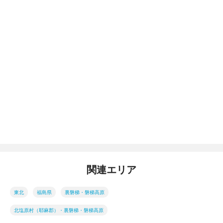
関連エリア
東北
福島県
裏磐梯・磐梯高原
北塩原村（耶麻郡）・裏磐梯・磐梯高原