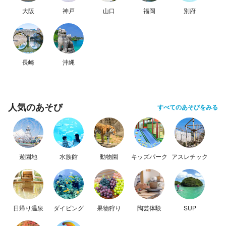
大阪
神戸
山口
福岡
別府
長崎
沖縄
人気のあそび
すべてのあそびをみる
遊園地
水族館
動物園
キッズパーク
アスレチック
日帰り温泉
ダイビング
果物狩り
陶芸体験
SUP