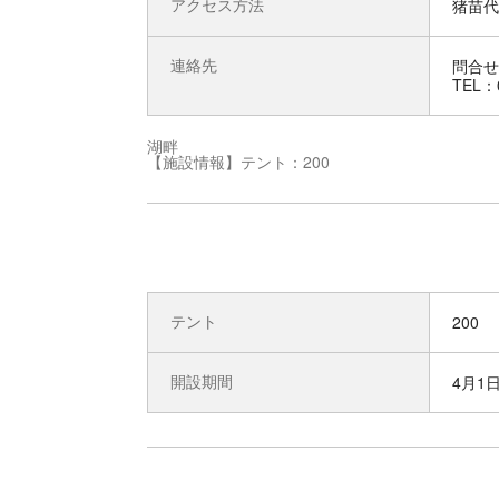
アクセス方法
猪苗代
連絡先
問合せ
TEL：0
湖畔
【施設情報】テント：200
テント
200
開設期間
4月1