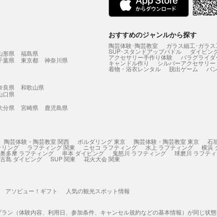
おすすめのジャンルから探す
陶芸体験･陶芸教室
ガラス細工･ガラス
SUP･スタンドアップパドル
ダイビン
山形県
福島県
アクセサリー手作り体験
パラグライダ
千葉県
東京都
神奈川県
キャンドル作り
シルバーアクセサリー
着物・浴衣レンタル
脱出ゲーム
バ
奈良県
和歌山県
山口県
大分県
宮崎県
鹿児島県
陶芸体験・陶芸教室 関西
ボルダリング 東京
陶芸体験・陶芸教室 東京
石
ケリング
ラフティング 関東
ニセコ ラフティング
水上 ラフティング
横浜
奥多摩 ラフティング
串本 ダイビング
鬼怒川 ラフティング
球磨川 ラフテ
古島 ダイビング
SUP 関東
花火大会 関東
アソビュー！ギフト
人気の観光スポット情報
プラン（体験内容、利用日、参加条件、キャンセル規約などの基本情報）が同じ状