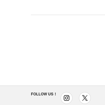
FOLLOW US！
instagram
x