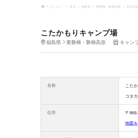
アソビュー！
東北
福島県
裏磐梯・磐梯高原
北塩原
こたかもりキャンプ場
福島県
裏磐梯・磐梯高原
キャン
名称
こたか
コタカ
住所
〒96
地図を