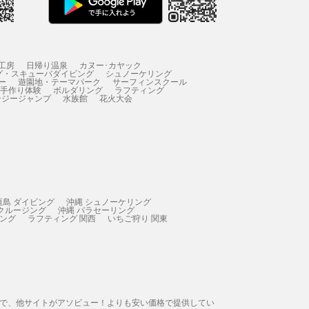
工房
日帰り温泉
カヌー･カヤック
グ・スキューバダイビング
シュノーケリング
ー
遊園地・テーマパーク
サーフィンスクール
 手作り体験
ボルダリング
ラフティング
ンジージャンプ
水族館
花火大会
垣島 ダイビング
沖縄 シュノーケリング
 クルージング
沖縄 パラセーリング
ィング
ラフティング 関西
いちご狩り 関東
態で、他サイトがアソビュー！よりも安い価格で提供してい