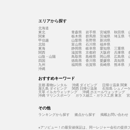
エリアから探す
北海道
東北
青森県
岩手県
宮城県
秋田県
関東
栃木県
群馬県
茨城県
埼玉県
甲信越
山梨県
長野県
新潟県
北陸
富山県
石川県
福井県
東海
静岡県
岐阜県
愛知県
三重県
関西
滋賀県
京都府
大阪府
兵庫県
山陰・山陽
鳥取県
島根県
岡山県
広島県
四国
徳島県
香川県
愛媛県
高知県
九州
福岡県
佐賀県
長崎県
熊本県
沖縄
おすすめキーワード
京都 着物レンタル
沖縄 ダイビング
日帰り温泉 関東
屋久島 ダイビング
関西 日帰り温泉
石垣島 シュノー
天草 イルカウォッチング
沖縄 ホエールウォッチング
沖縄 マリンスポーツ
ガラス細工・ガラス工房 東京
宮
その他
ランキングから探す
拠点から探す
掲載お問い合わせ
※アソビュー！の最安値保証は、同一レジャー会社の提供