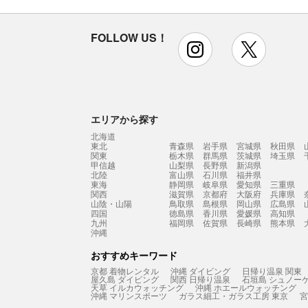
FOLLOW US！
instagram
x
エリアから探す
北海道
東北
青森県
岩手県
宮城県
秋田県
関東
栃木県
群馬県
茨城県
埼玉県
甲信越
山梨県
長野県
新潟県
北陸
富山県
石川県
福井県
東海
静岡県
岐阜県
愛知県
三重県
関西
滋賀県
京都府
大阪府
兵庫県
山陰・山陽
鳥取県
島根県
岡山県
広島県
四国
徳島県
香川県
愛媛県
高知県
九州
福岡県
佐賀県
長崎県
熊本県
沖縄
おすすめキーワード
京都 着物レンタル
沖縄 ダイビング
日帰り温泉 関東
屋久島 ダイビング
関西 日帰り温泉
石垣島 シュノー
天草 イルカウォッチング
沖縄 ホエールウォッチング
沖縄 マリンスポーツ
ガラス細工・ガラス工房 東京
宮