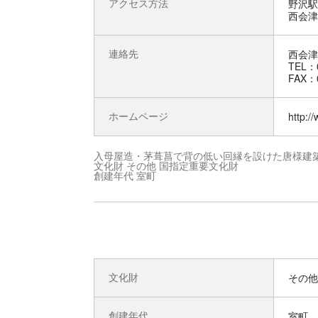
アクセス方法
野沢駅
西会津I
連絡先
西会津
TEL：0
FAX：0
ホームページ
http:/
入母屋造・茅葺菖で背の低い回縁を設けた唐様建
文化財 その他 国指定重要文化財
創建年代 室町
文化財
その他
創建年代
室町