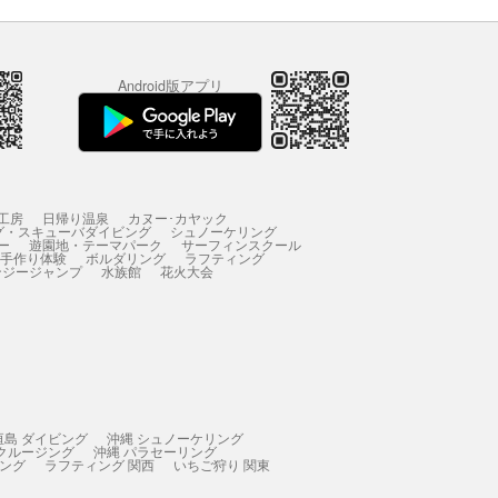
Android版アプリ
工房
日帰り温泉
カヌー･カヤック
グ・スキューバダイビング
シュノーケリング
ー
遊園地・テーマパーク
サーフィンスクール
 手作り体験
ボルダリング
ラフティング
ンジージャンプ
水族館
花火大会
垣島 ダイビング
沖縄 シュノーケリング
 クルージング
沖縄 パラセーリング
ィング
ラフティング 関西
いちご狩り 関東