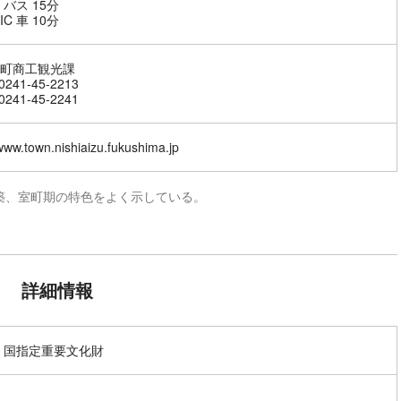
 バス 15分
C 車 10分
町商工観光課
241-45-2213
241-45-2241
/www.town.nishiaizu.fukushima.jp
築、室町期の特色をよく示している。
詳細情報
 国指定重要文化財