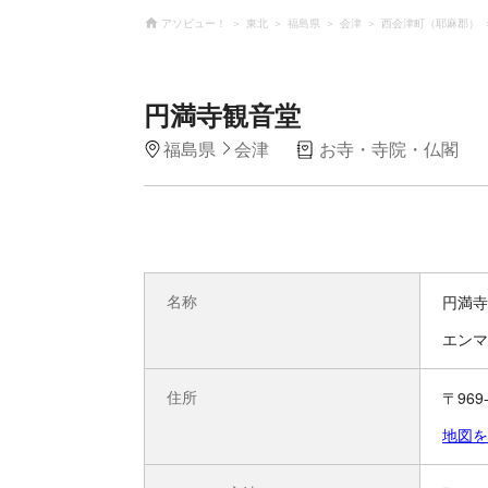
アソビュー！
東北
福島県
会津
西会津町（耶麻郡）
円満寺観音堂
福島県
会津
お寺・寺院・仏閣
名称
円満寺
エンマ
住所
〒96
地図を