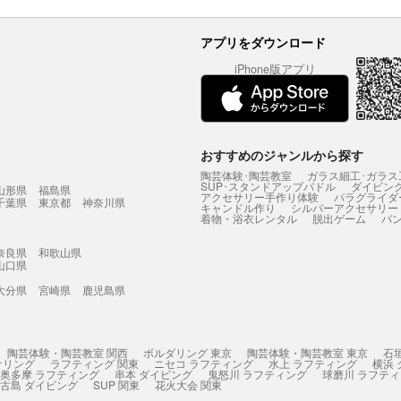
アプリをダウンロード
iPhone版アプリ
おすすめのジャンルから探す
陶芸体験･陶芸教室
ガラス細工･ガラス
SUP･スタンドアップパドル
ダイビン
山形県
福島県
アクセサリー手作り体験
パラグライダ
千葉県
東京都
神奈川県
キャンドル作り
シルバーアクセサリー
着物・浴衣レンタル
脱出ゲーム
バ
奈良県
和歌山県
山口県
大分県
宮崎県
鹿児島県
陶芸体験・陶芸教室 関西
ボルダリング 東京
陶芸体験・陶芸教室 東京
石
ケリング
ラフティング 関東
ニセコ ラフティング
水上 ラフティング
横浜
奥多摩 ラフティング
串本 ダイビング
鬼怒川 ラフティング
球磨川 ラフテ
古島 ダイビング
SUP 関東
花火大会 関東