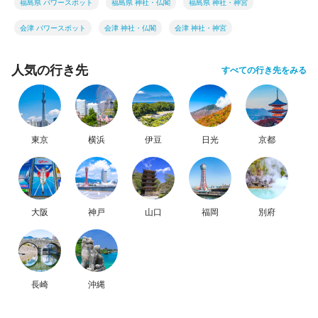
福島県 パワースポット
福島県 神社・仏閣
福島県 神社・神宮
会津 パワースポット
会津 神社・仏閣
会津 神社・神宮
人気の行き先
すべての行き先をみる
東京
横浜
伊豆
日光
京都
大阪
神戸
山口
福岡
別府
長崎
沖縄