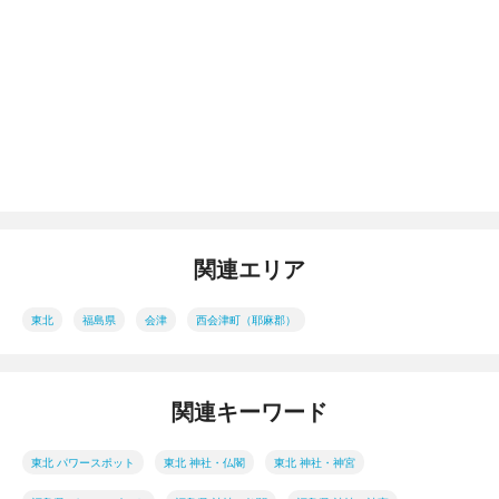
関連エリア
東北
福島県
会津
西会津町（耶麻郡）
関連キーワード
東北 パワースポット
東北 神社・仏閣
東北 神社・神宮