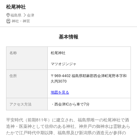
松尾神社
福島県
会津
神社・神宮
基本情報
名称
松尾神社
マツオジンジャ
住所
〒969-4402 福島県耶麻郡西会津町尾野本字和
久丙3070
地図を見る
アクセス方法
・西会津ICから車で7分
平安時代（前期811年）に建立され、福島県唯一の松尾神社で酒
造神・医薬神として信仰のある神社。神井戸の御神水は霊験あら
たかで江戸時代中期以降、福島県及び新潟県の酒造元が参拝の