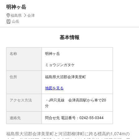
明神ヶ岳
福島県
会津
山岳
基本情報
名称
明神ヶ岳
ミョウジンガタケ
住所
福島県大沼郡会津美里町
地図を見る
アクセス方法
・JR只見線 会津高田駅から車で20
分
連絡先
問合せ先 電話番号：0242-55-0344
福島県大沼郡会津美里町と河沼郡柳津町に跨る標高約1,074mの