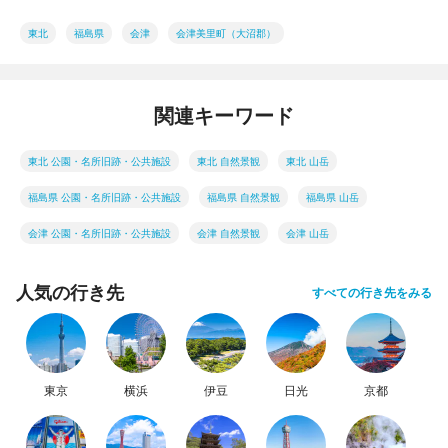
東北
福島県
会津
会津美里町（大沼郡）
関連キーワード
東北 公園・名所旧跡・公共施設
東北 自然景観
東北 山岳
福島県 公園・名所旧跡・公共施設
福島県 自然景観
福島県 山岳
会津 公園・名所旧跡・公共施設
会津 自然景観
会津 山岳
人気の行き先
すべての行き先をみる
東京
横浜
伊豆
日光
京都