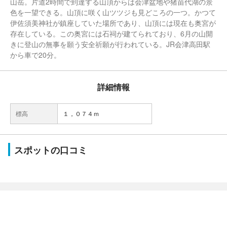
山岳。片道2時間で到達する山頂からは会津盆地や猪苗代湖の景
色を一望できる。山頂に咲く山ツツジも見どころの一つ。かつて
伊佐須美神社が鎮座していた場所であり、山頂には現在も奥宮が
存在している。この奥宮には石祠が建てられており、6月の山開
きに登山の無事を願う安全祈願が行われている。JR会津高田駅
から車で20分。
詳細情報
標高
１，０７４ｍ
スポットの口コミ