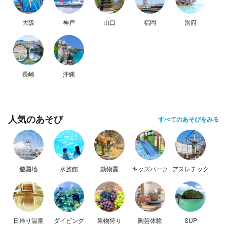
大阪
神戸
山口
福岡
別府
長崎
沖縄
人気のあそび
すべてのあそびをみる
遊園地
水族館
動物園
キッズパーク
アスレチック
日帰り温泉
ダイビング
果物狩り
陶芸体験
SUP