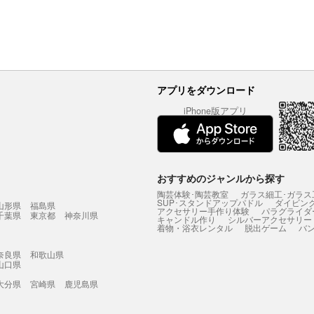
アプリをダウンロード
iPhone版アプリ
おすすめのジャンルから探す
陶芸体験･陶芸教室
ガラス細工･ガラス
SUP･スタンドアップパドル
ダイビン
山形県
福島県
アクセサリー手作り体験
パラグライダ
千葉県
東京都
神奈川県
キャンドル作り
シルバーアクセサリー
着物・浴衣レンタル
脱出ゲーム
バ
奈良県
和歌山県
山口県
大分県
宮崎県
鹿児島県