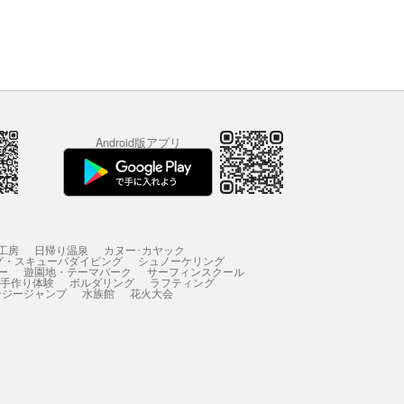
Android版アプリ
工房
日帰り温泉
カヌー･カヤック
グ・スキューバダイビング
シュノーケリング
ー
遊園地・テーマパーク
サーフィンスクール
 手作り体験
ボルダリング
ラフティング
ンジージャンプ
水族館
花火大会