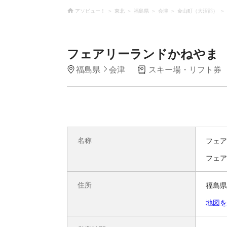
アソビュー！
東北
福島県
会津
金山町（大沼郡）
フェアリーランドかねやま
福島県
会津
スキー場・リフト券
名称
フェア
フェア
住所
福島県
地図を