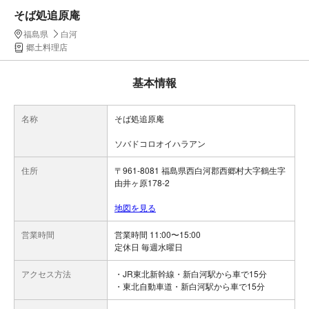
そば処追原庵
福島県
白河
郷土料理店
基本情報
名称
そば処追原庵
ソバドコロオイハラアン
住所
〒961-8081 福島県西白河郡西郷村大字鶴生字
由井ヶ原178-2
地図を見る
営業時間
営業時間 11:00〜15:00
定休日 毎週水曜日
アクセス方法
・JR東北新幹線・新白河駅から車で15分
・東北自動車道・新白河駅から車で15分