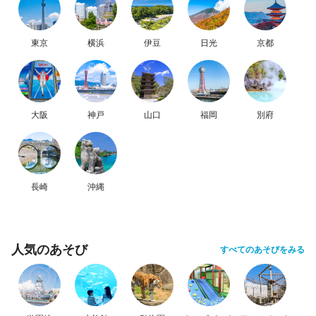
東京
横浜
伊豆
日光
京都
大阪
神戸
山口
福岡
別府
長崎
沖縄
人気のあそび
すべてのあそびをみる