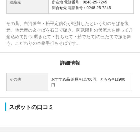
連絡先
所在地 電話番号：0248-25-7245
問合せ先 電話番号：0248-25-7245
その昔、白河藩主・松平定信公が絶賛したという幻のそばを復
元。地元産の玄そばを石臼で碾き、阿武隈川の伏流水を使って丹
念込めて打つ[碾きたて・打ちたて・茹でたて]の三たてで振る舞
う、こだわりの本格手打ちそばです。
詳細情報
その他
おすすめ品 追原そば700円、とろろそば900
円
スポットの口コミ