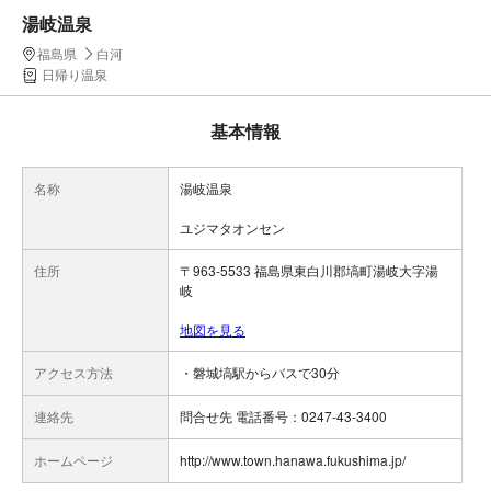
湯岐温泉
福島県
白河
日帰り温泉
基本情報
名称
湯岐温泉
ユジマタオンセン
住所
〒963-5533 福島県東白川郡塙町湯岐大字湯
岐
地図を見る
アクセス方法
・磐城塙駅からバスで30分
連絡先
問合せ先 電話番号：0247-43-3400
ホームページ
http://www.town.hanawa.fukushima.jp/