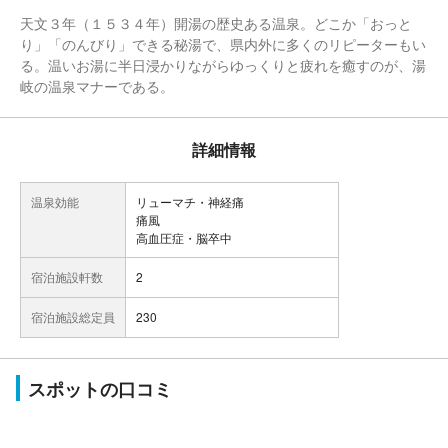
天文３年（１５３４年）開湯の歴史ある温泉。どこか「おっと
り」「のんびり」できる秘湯で、県内外に多くのリピーターもい
る。温いお湯に半日浸かりながらゆっくりと疲れを癒すのが、湯
岐の温泉マナーである。
詳細情報
温泉効能
リューマチ・神経痛
痛風
高血圧症・脳卒中
宿泊施設軒数
2
宿泊施設総定員
230
スポットの口コミ