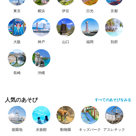
東京
横浜
伊豆
日光
京都
大阪
神戸
山口
福岡
別府
長崎
沖縄
人気のあそび
すべてのあそびをみる
遊園地
水族館
動物園
キッズパーク
アスレチック