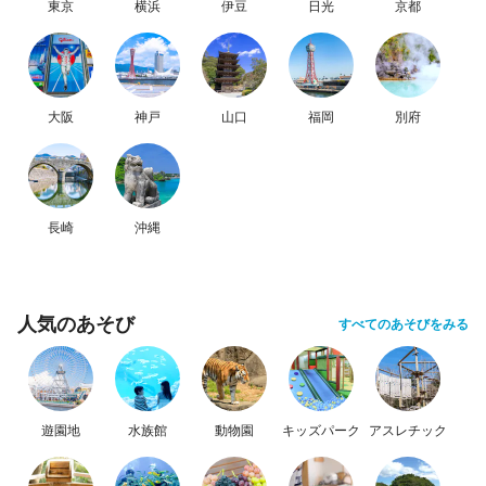
東京
横浜
伊豆
日光
京都
大阪
神戸
山口
福岡
別府
長崎
沖縄
人気のあそび
すべてのあそびをみる
遊園地
水族館
動物園
キッズパーク
アスレチック