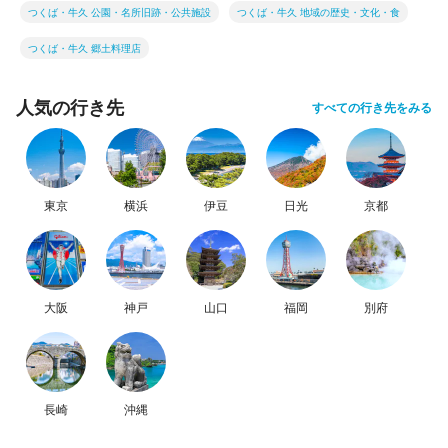
つくば・牛久 公園・名所旧跡・公共施設
つくば・牛久 地域の歴史・文化・食
つくば・牛久 郷土料理店
人気の行き先
すべての行き先をみる
東京
横浜
伊豆
日光
京都
大阪
神戸
山口
福岡
別府
長崎
沖縄