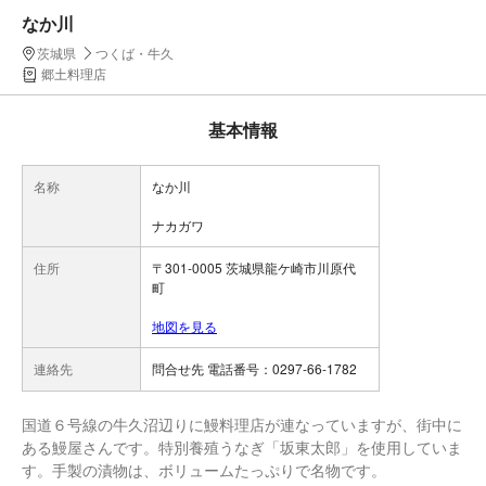
なか川
茨城県
つくば・牛久
郷土料理店
基本情報
名称
なか川
ナカガワ
住所
〒301-0005 茨城県龍ケ崎市川原代
町
地図を見る
連絡先
問合せ先 電話番号：0297-66-1782
国道６号線の牛久沼辺りに鰻料理店が連なっていますが、街中に
ある鰻屋さんです。特別養殖うなぎ「坂東太郎」を使用していま
す。手製の漬物は、ボリュームたっぷりで名物です。