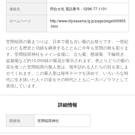
連絡先
問合せ先 電話番号：0296-77-1101
ホームページ
http://www.city.kasama.lg.jp/page/page005955
.html
笠間稲荷の菊まつりは、日本で最も古い菊のお祭りです。一世紀
にわたる歴史と功績を継承するとともに今年も笠間の秋を彩りま
す。笠間稲荷神社をメイン会場に、立ち菊、懸崖菊、千輪咲き、
盆栽菊など約10,000鉢の菊花が展示されます。色とりどりの菊の
花を使った笠間稲荷の菊人形は、毎年訪れる人たちの目を楽しま
せてくれます。この菊人形は毎年テーマを決めて、いろいろな時
代に生き抜いた人々の姿をその時代とともに一大パノラマとして
表現しています。
詳細情報
開催地
笠間稲荷神社