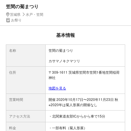
笠間の菊まつり
茨城県
水戸・笠間
お祭り
基本情報
名称
笠間の菊まつり
カサマノキクマツリ
住所
〒309-1611 茨城県笠間市笠間1番地笠間稲荷
神社
地図を見る
営業時間
開催 2020年10月17日〜2020年11月23日 秋
※2020年は菊人形展の開催なし
アクセス方法
・北関東道友部ICからから車で15分
料金
・一部有料（菊人形展）