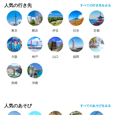
人気の行き先
すべての行き先をみる
東京
横浜
伊豆
日光
京都
大阪
神戸
山口
福岡
別府
長崎
沖縄
人気のあそび
すべてのあそびをみる