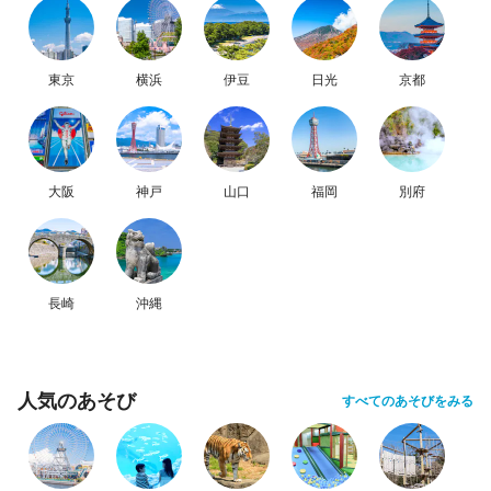
東京
横浜
伊豆
日光
京都
大阪
神戸
山口
福岡
別府
長崎
沖縄
人気のあそび
すべてのあそびをみる