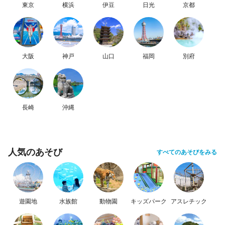
東京
横浜
伊豆
日光
京都
大阪
神戸
山口
福岡
別府
長崎
沖縄
人気のあそび
すべてのあそびをみる
遊園地
水族館
動物園
キッズパーク
アスレチック