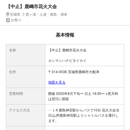
【中止】鹿嶋市花火大会
茨城県
霞ヶ浦・土浦・鹿島・潮来
お祭り
基本情報
名称
【中止】鹿嶋市花火大会
カシマシハナビタイカイ
住所
〒314-0036 茨城県鹿嶋市大船津
地図を見る
営業時間
開催 2020年8月下旬〜 日土 19:30〜 ※荒天時
は翌日に順延
アクセス方法
・ＪＲ鹿島神宮駅からバスで10分 花火大会当
日はJR鹿島神宮駅よりシャトルバスを運行し
ます。