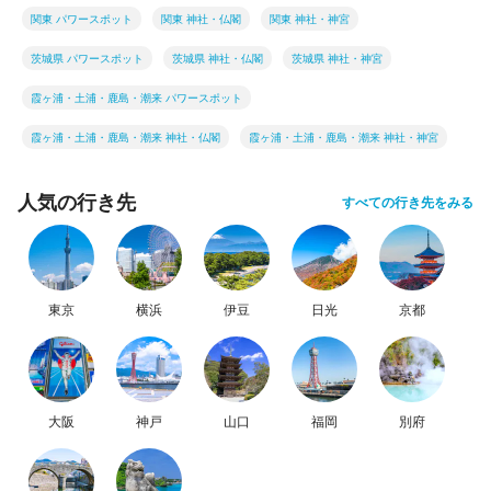
関東 パワースポット
関東 神社・仏閣
関東 神社・神宮
茨城県 パワースポット
茨城県 神社・仏閣
茨城県 神社・神宮
霞ヶ浦・土浦・鹿島・潮来 パワースポット
霞ヶ浦・土浦・鹿島・潮来 神社・仏閣
霞ヶ浦・土浦・鹿島・潮来 神社・神宮
人気の行き先
すべての行き先をみる
東京
横浜
伊豆
日光
京都
大阪
神戸
山口
福岡
別府