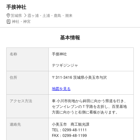
手接神社
茨城県
霞ヶ浦・土浦・鹿島・潮来
神社・神宮
基本情報
名称
手接神社
テツギジンジャ
住所
〒311-3416 茨城県小美玉市与沢
地図を見る
アクセス方法
車 小川市街地から鉾田に向かう県道を行き、
セブンイレブンのＴ字路を左折し、百里基地
方面に向かうと右側に看板があります。
連絡先
小美玉市 商工観光課
TEL：0299-48-1111
FAX：0299-48-1199