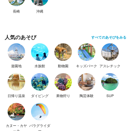
長崎
沖縄
人気のあそび
すべてのあそびをみる
遊園地
水族館
動物園
キッズパーク
アスレチック
日帰り温泉
ダイビング
果物狩り
陶芸体験
SUP
カヌー・カヤ
パラグライダ
ック
ー