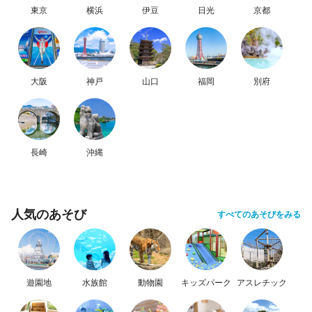
東京
横浜
伊豆
日光
京都
大阪
神戸
山口
福岡
別府
長崎
沖縄
人気のあそび
すべてのあそびをみる
遊園地
水族館
動物園
キッズパーク
アスレチック