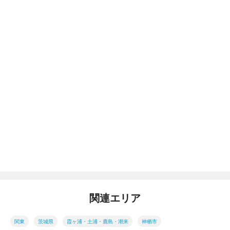
関連エリア
関東
茨城県
霞ヶ浦・土浦・鹿島・潮来
神栖市