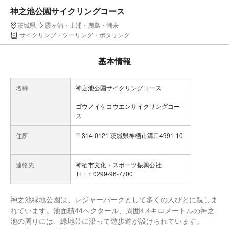
神之池公園サイクリングコース
茨城県
霞ヶ浦・土浦・鹿島・潮来
サイクリング・ツーリング・ポタリング
基本情報
名称
神之池公園サイクリングコース
ゴウノイケコウエンサイクリングコー
ス
住所
〒314-0121 茨城県神栖市溝口4991-10
連絡先
神栖市文化・スポーツ振興公社
TEL：0299-96-7700
神之池緑地公園は、レジャーパークとして多くの人びとに親しま
れています。池面積44ヘクタール、周囲4.4キロメートルの神之
池の周りには、緑地帯に沿って遊歩道が設けられています。