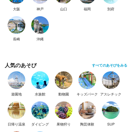
大阪
神戸
山口
福岡
別府
長崎
沖縄
人気のあそび
すべてのあそびをみる
遊園地
水族館
動物園
キッズパーク
アスレチック
日帰り温泉
ダイビング
果物狩り
陶芸体験
SUP