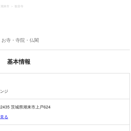
潮来市
観音寺
お寺・寺院・仏閣
基本情報
ンジ
-2435 茨城県潮来市上戸624
見る