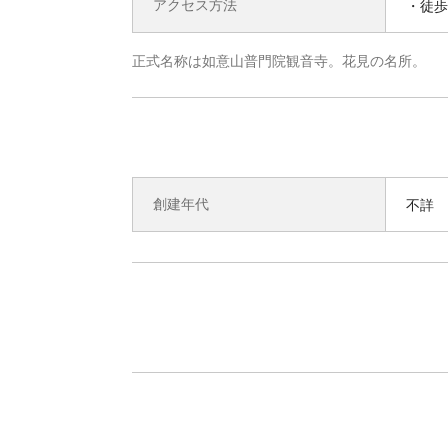
アクセス方法
・徒歩
正式名称は如意山普門院観音寺。花見の名所。
創建年代
不詳