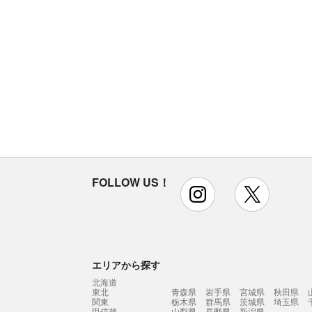
FOLLOW US！
instagram
x
エリアから探す
北海道
東北
青森県
岩手県
宮城県
秋田県
関東
栃木県
群馬県
茨城県
埼玉県
甲信越
山梨県
長野県
新潟県