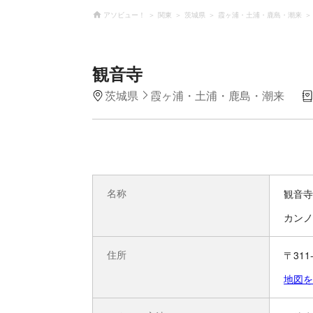
アソビュー！
関東
茨城県
霞ヶ浦・土浦・鹿島・潮来
観音寺
茨城県
霞ヶ浦・土浦・鹿島・潮来
名称
観音寺
カンノ
住所
〒311
地図を