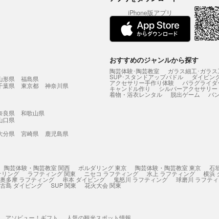
iPhone版アプリ
おすすめのジャンルから探す
陶芸体験･陶芸教室
ガラス細工･ガラス
SUP･スタンドアップパドル
ダイビン
山形県
福島県
アクセサリー手作り体験
パラグライダ
千葉県
東京都
神奈川県
キャンドル作り
シルバーアクセサリー
着物・浴衣レンタル
脱出ゲーム
バ
奈良県
和歌山県
山口県
大分県
宮崎県
鹿児島県
陶芸体験・陶芸教室 関西
ボルダリング 東京
陶芸体験・陶芸教室 東京
石
ケリング
ラフティング 関東
ニセコ ラフティング
水上 ラフティング
横浜
奥多摩 ラフティング
串本 ダイビング
鬼怒川 ラフティング
球磨川 ラフテ
古島 ダイビング
SUP 関東
花火大会 関東
アソビュー！ギフト
人気の観光スポット情報