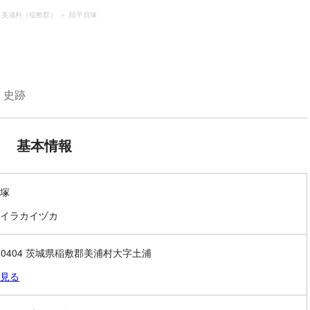
美浦村（稲敷郡）
陸平貝塚
史跡
基本情報
塚
イラカイヅカ
0-0404 茨城県稲敷郡美浦村大字土浦
見る