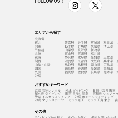
FOLLOW US！
instagram
x
エリアから探す
北海道
東北
青森県
岩手県
宮城県
秋田県
関東
栃木県
群馬県
茨城県
埼玉県
甲信越
山梨県
長野県
新潟県
北陸
富山県
石川県
福井県
東海
静岡県
岐阜県
愛知県
三重県
関西
滋賀県
京都府
大阪府
兵庫県
山陰・山陽
鳥取県
島根県
岡山県
広島県
四国
徳島県
香川県
愛媛県
高知県
九州
福岡県
佐賀県
長崎県
熊本県
沖縄
おすすめキーワード
京都 着物レンタル
沖縄 ダイビング
日帰り温泉 関東
屋久島 ダイビング
関西 日帰り温泉
石垣島 シュノー
天草 イルカウォッチング
沖縄 ホエールウォッチング
沖縄 マリンスポーツ
ガラス細工・ガラス工房 東京
宮
その他
ランキングから探す
拠点から探す
掲載お問い合わせ