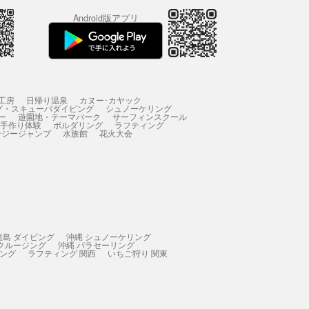
Android版アプリ
工房
日帰り温泉
カヌー･カヤック
グ・スキューバダイビング
シュノーケリング
ー
遊園地・テーマパーク
サーフィンスクール
 手作り体験
ボルダリング
ラフティング
ンジージャンプ
水族館
花火大会
垣島 ダイビング
沖縄 シュノーケリング
 クルージング
沖縄 パラセーリング
ィング
ラフティング 関西
いちご狩り 関東