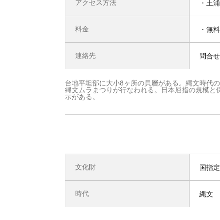
アクセス方法
・土浦
料金
・無料
連絡先
問合せ先
台地平坦部に大小8ヶ所の貝層がある。縄文時代の
縄文ムラまつりが行なわれる。日本屈指の規模と
示がある。
文化財
国指定
時代
縄文