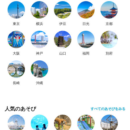
東京
横浜
伊豆
日光
京都
大阪
神戸
山口
福岡
別府
長崎
沖縄
人気のあそび
すべてのあそびをみる