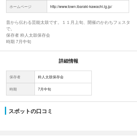
ホームページ
http://www.town.ibaraki-kawachi.lg.jp/
昔から伝わる芸能太鼓です。１１月上旬、開催のかわちフェスタ
で。
保存者 粋人太鼓保存会
時期 7月中旬
詳細情報
保存者
粋人太鼓保存会
時期
7月中旬
スポットの口コミ