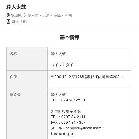
粋人太鼓
茨城県
霞ヶ浦・土浦・鹿島・潮来
郷土芸能
基本情報
名称
粋人太鼓
スイジンダイコ
住所
〒300-1312 茨城県稲敷郡河内町長竿203-1
連絡先
粋人太鼓
TEL：0297-84-2551
河内町役場産業課
TEL：0297-84-2111
FAX：0297-84-4357
メール：sangyou@town.ibaraki-
kawachi.lg.jp