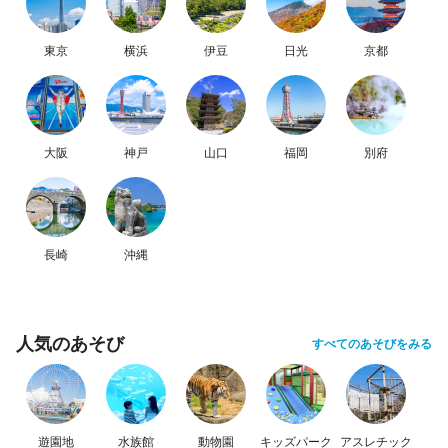
東京
横浜
伊豆
日光
京都
大阪
神戸
山口
福岡
別府
長崎
沖縄
人気のあそび
すべてのあそびをみる
遊園地
水族館
動物園
キッズパーク
アスレチック