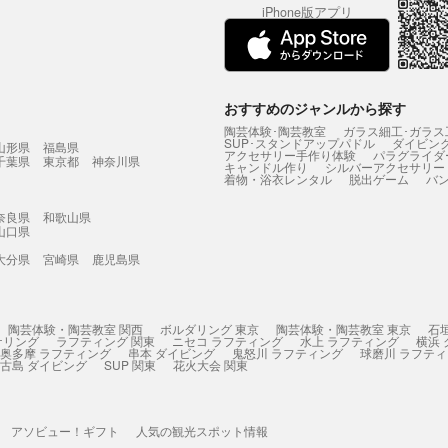
iPhone版アプリ
おすすめのジャンルから探す
陶芸体験･陶芸教室
ガラス細工･ガラス
SUP･スタンドアップパドル
ダイビン
山形県
福島県
アクセサリー手作り体験
パラグライダ
千葉県
東京都
神奈川県
キャンドル作り
シルバーアクセサリー
着物・浴衣レンタル
脱出ゲーム
バ
奈良県
和歌山県
山口県
大分県
宮崎県
鹿児島県
陶芸体験・陶芸教室 関西
ボルダリング 東京
陶芸体験・陶芸教室 東京
石
ケリング
ラフティング 関東
ニセコ ラフティング
水上 ラフティング
横浜
奥多摩 ラフティング
串本 ダイビング
鬼怒川 ラフティング
球磨川 ラフテ
古島 ダイビング
SUP 関東
花火大会 関東
アソビュー！ギフト
人気の観光スポット情報