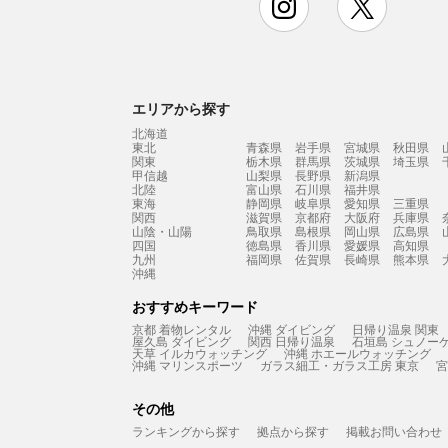
エリアから探す
北海道
東北
青森県
岩手県
宮城県
秋田県
関東
栃木県
群馬県
茨城県
埼玉県
甲信越
山梨県
長野県
新潟県
北陸
富山県
石川県
福井県
東海
静岡県
岐阜県
愛知県
三重県
関西
滋賀県
京都府
大阪府
兵庫県
山陰・山陽
鳥取県
島根県
岡山県
広島県
四国
徳島県
香川県
愛媛県
高知県
九州
福岡県
佐賀県
長崎県
熊本県
沖縄
おすすめキーワード
京都 着物レンタル
沖縄 ダイビング
日帰り温泉 関東
屋久島 ダイビング
関西 日帰り温泉
石垣島 シュノー
天草 イルカウォッチング
沖縄 ホエールウォッチング
沖縄 マリンスポーツ
ガラス細工・ガラス工房 東京
宮
その他
ランキングから探す
拠点から探す
掲載お問い合わせ