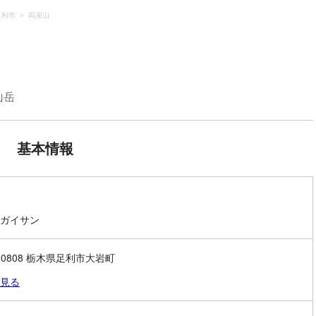
足利市
両崖山
山岳
基本情報
ガイサン
6-0808 栃木県足利市大岩町
見る