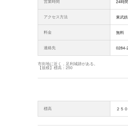
営業時間
24時
アクセス方法
東武鉄
料金
無料
連絡先
0284-
市街地に近く，足利城跡がある。
【規模】標高：250
標高
２５０