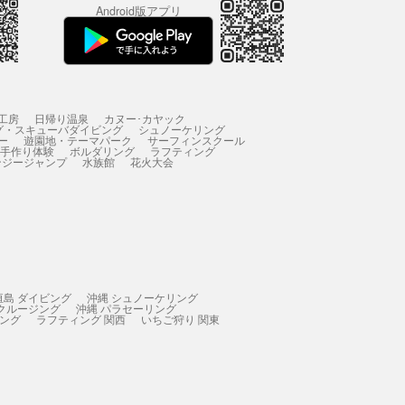
Android版アプリ
工房
日帰り温泉
カヌー･カヤック
グ・スキューバダイビング
シュノーケリング
ー
遊園地・テーマパーク
サーフィンスクール
 手作り体験
ボルダリング
ラフティング
ンジージャンプ
水族館
花火大会
垣島 ダイビング
沖縄 シュノーケリング
 クルージング
沖縄 パラセーリング
ィング
ラフティング 関西
いちご狩り 関東