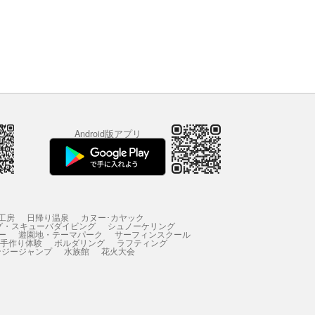
Android版アプリ
工房
日帰り温泉
カヌー･カヤック
グ・スキューバダイビング
シュノーケリング
ー
遊園地・テーマパーク
サーフィンスクール
 手作り体験
ボルダリング
ラフティング
ンジージャンプ
水族館
花火大会