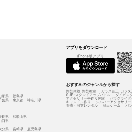
アプリをダウンロード
iPhone版アプリ
おすすめのジャンルから探す
陶芸体験･陶芸教室
ガラス細工･ガラス
SUP･スタンドアップパドル
ダイビン
山形県
福島県
アクセサリー手作り体験
パラグライダ
千葉県
東京都
神奈川県
キャンドル作り
シルバーアクセサリー
着物・浴衣レンタル
脱出ゲーム
バ
奈良県
和歌山県
山口県
大分県
宮崎県
鹿児島県