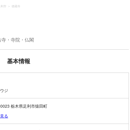
足利市
徳蔵寺
お寺・寺院・仏閣
基本情報
ウジ
6-0023 栃木県足利市猿田町
見る