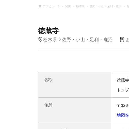
アソビュー！
関東
栃木県
佐野・小山・足利・鹿沼
徳蔵寺
栃木県
佐野・小山・足利・鹿沼
名称
徳蔵寺
トクゾ
住所
〒32
地図を