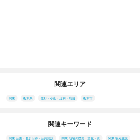
関連エリア
関東
栃木県
佐野・小山・足利・鹿沼
栃木市
関連キーワード
関東 公園・名所旧跡・公共施設
関東 地域の歴史・文化・食
関東 観光施設