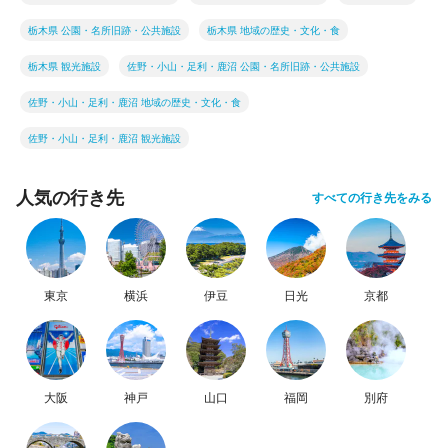
栃木県 公園・名所旧跡・公共施設
栃木県 地域の歴史・文化・食
栃木県 観光施設
佐野・小山・足利・鹿沼 公園・名所旧跡・公共施設
佐野・小山・足利・鹿沼 地域の歴史・文化・食
佐野・小山・足利・鹿沼 観光施設
人気の行き先
すべての行き先をみる
東京
横浜
伊豆
日光
京都
大阪
神戸
山口
福岡
別府