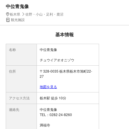
中位青鬼像
栃木県
佐野・小山・足利・鹿沼
観光施設
基本情報
名称
中位青鬼像
チュウイアオオニゾウ
住所
〒328-0035 栃木県栃木市旭町22-
27
地図を見る
アクセス方法
栃木駅 徒歩 10分
連絡先
中位青鬼像
TEL：0282-24-8260
満福寺