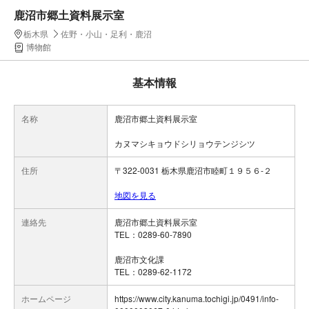
鹿沼市郷土資料展示室
栃木県
佐野・小山・足利・鹿沼
博物館
基本情報
名称
鹿沼市郷土資料展示室
カヌマシキョウドシリョウテンジシツ
住所
〒322-0031 栃木県鹿沼市睦町１９５６-２
地図を見る
連絡先
鹿沼市郷土資料展示室
TEL：0289-60-7890
鹿沼市文化課
TEL：0289-62-1172
ホームページ
https://www.city.kanuma.tochigi.jp/0491/info-