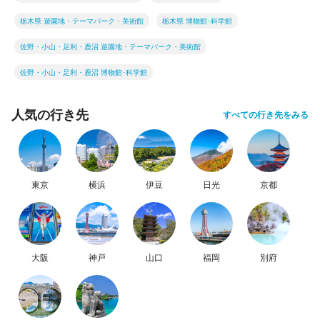
栃木県 遊園地・テーマパーク・美術館
栃木県 博物館･科学館
佐野・小山・足利・鹿沼 遊園地・テーマパーク・美術館
佐野・小山・足利・鹿沼 博物館･科学館
人気の行き先
すべての行き先をみる
東京
横浜
伊豆
日光
京都
大阪
神戸
山口
福岡
別府