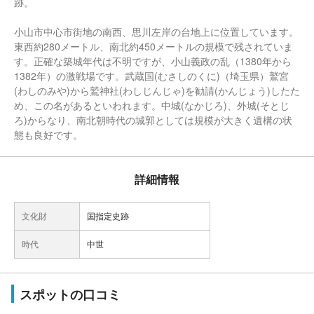
跡。
小山市中心市街地の南西、思川左岸の台地上に位置しています。
東西約280メートル、南北約450メートルの規模で残されていま
す。正確な築城年代は不明ですが、小山義政の乱（1380年から
1382年）の激戦場です。武蔵国(むさしのくに)（埼玉県）鷲宮
(わしのみや)から鷲神社(わしじんじゃ)を勧請(かんじょう)したた
め、この名があるといわれます。中城(なかじろ)、外城(そとじ
ろ)からなり、南北朝時代の城郭としては規模が大きく遺構の状
態も良好です。
詳細情報
文化財
国指定史跡
時代
中世
スポットの口コミ