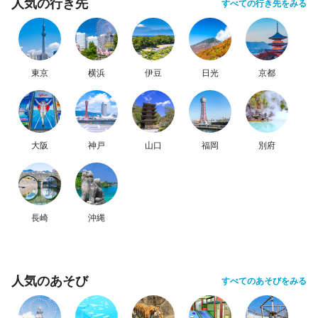
人気の行き先
すべての行き先をみる
東京
横浜
伊豆
日光
京都
大阪
神戸
山口
福岡
別府
長崎
沖縄
人気のあそび
すべてのあそびをみる