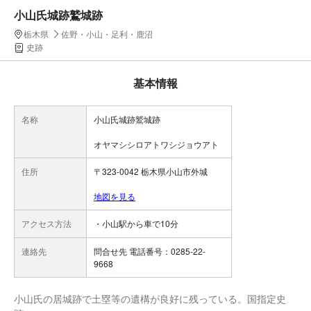
小山氏城跡鷲城跡
栃木県
佐野・小山・足利・鹿沼
史跡
基本情報
名称
小山氏城跡鷲城跡
オヤマシシロアトワシジョウアト
住所
〒323-0042 栃木県小山市外城
地図を見る
アクセス方法
・小山駅から車で10分
連絡先
問合せ先 電話番号：0285-22-
9668
小山氏の居城跡で土塁等の遺構が良好に残っている。国指定史