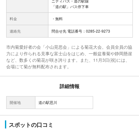
ニティバス・道の駅線
「道の駅」バス停下車
料金
・無料
連絡先
問合せ先 電話番号：0285-22-9273
市内菊愛好者の会「小山晃思会」による菊花大会。会員全員の協
力により作られる見事な富士山をはじめ、一般盆養菊や静岡懸崖
など、数多くの菊花が咲き誇ります。また、11月3日(祝)には、
会場にて菊が無料配布されます。
詳細情報
開催地
道の駅思川
スポットの口コミ