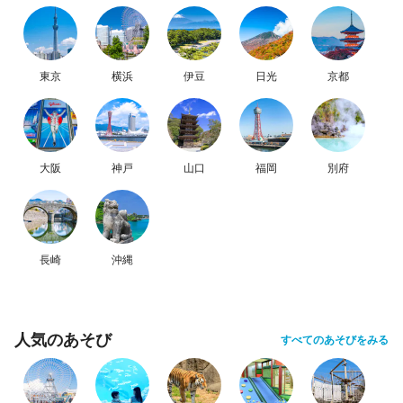
東京
横浜
伊豆
日光
京都
大阪
神戸
山口
福岡
別府
長崎
沖縄
人気のあそび
すべてのあそびをみる