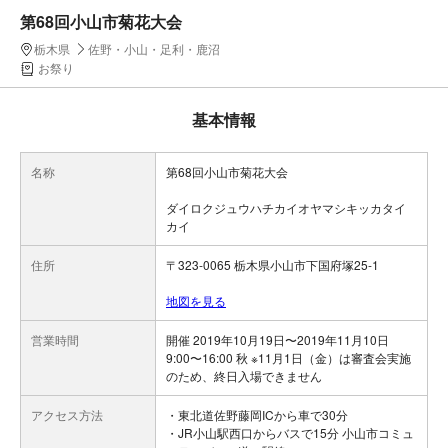
第68回小山市菊花大会
栃木県
佐野・小山・足利・鹿沼
お祭り
基本情報
名称
第68回小山市菊花大会
ダイロクジュウハチカイオヤマシキッカタイ
カイ
住所
〒323-0065 栃木県小山市下国府塚25-1
地図を見る
営業時間
開催 2019年10月19日〜2019年11月10日
9:00〜16:00 秋 ※11月1日（金）は審査会実施
のため、終日入場できません
アクセス方法
・東北道佐野藤岡ICから車で30分
・JR小山駅西口からバスで15分 小山市コミュ