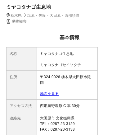
ミヤコタナゴ生息地
栃木県
塩原・矢板・大田原・西那須野
動物観察
基本情報
名称
ミヤコタナゴ生息地
ミヤコタナゴセイソクチ
住所
〒324-0026 栃木県大田原市滝
岡
地図を見る
アクセス方法
西那須野塩原IC 車 30分
連絡先
大田原市 文化振興課
TEL：0287-23-3129
FAX：0287-23-3138