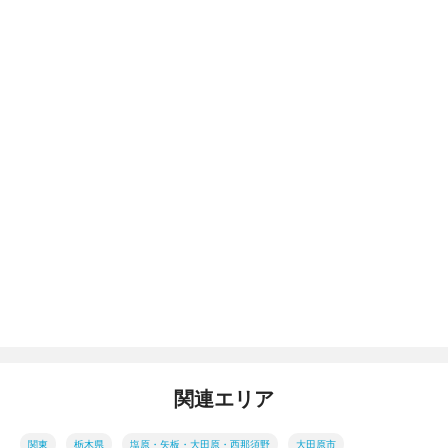
関連エリア
関東
栃木県
塩原・矢板・大田原・西那須野
大田原市