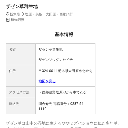
ザゼン草群生地
栃木県
塩原・矢板・大田原・西那須野
植物観察
基本情報
名称
ザゼン草群生地
ザゼンソウグンセイチ
住所
〒324-0011 栃木県大田原市北金丸
地図を見る
アクセス方法
・西那須野塩原ICから車で25分
連絡先
問合せ先 電話番号：0287-54-
1110
ザゼン草は山中の湿地に生えるややミズバショウに似た多年草。