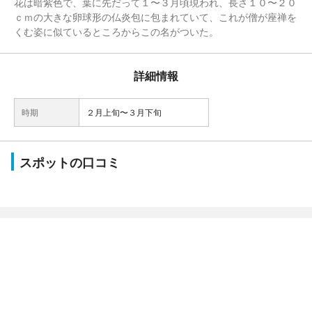
花は暗紫色で、葉に先だって１〜３月頃現われ、長さ１０〜２０
ｃｍの大きな卵球形の仏炎包に包まれていて、これが僧が座禅を
くむ姿に似ているところからこの名がついた。
詳細情報
時期
２月上旬〜３月下旬
スポットの口コミ