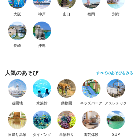
大阪
神戸
山口
福岡
別府
長崎
沖縄
人気のあそび
すべてのあそびをみる
遊園地
水族館
動物園
キッズパーク
アスレチック
日帰り温泉
ダイビング
果物狩り
陶芸体験
SUP