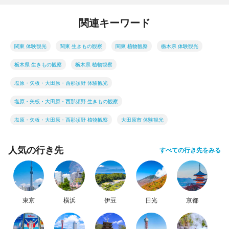
関連キーワード
関東 体験観光
関東 生きもの観察
関東 植物観察
栃木県 体験観光
栃木県 生きもの観察
栃木県 植物観察
塩原・矢板・大田原・西那須野 体験観光
塩原・矢板・大田原・西那須野 生きもの観察
塩原・矢板・大田原・西那須野 植物観察
大田原市 体験観光
人気の行き先
すべての行き先をみる
東京
横浜
伊豆
日光
京都