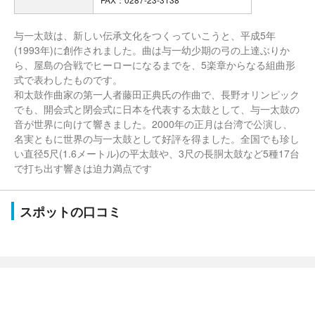
与一太鼓は、新しい伝承文化をつくっていこうと、平成5年
(1993年)に創作されました。曲は与一幼少期の弓の上達ぶりか
ら、屋島の合戦でヒーローになるまでを、5楽章からなる組曲形
式で表わしたものです。
和太鼓作曲家の第一人者藤田正典氏の作曲で、長野オリンピック
でも、開会式と閉会式に日本を代表する太鼓として、与一太鼓の
音が世界に向けて響きました。2000年の正月は台湾で公演し、
名実ともに世界の与一太鼓として好評を得ました。全国でも珍し
い直径5尺(1.6メートル)の平太鼓や、3尺の長胴太鼓など5種17台
で打ち出す響きは迫力満点です
スポットの口コミ