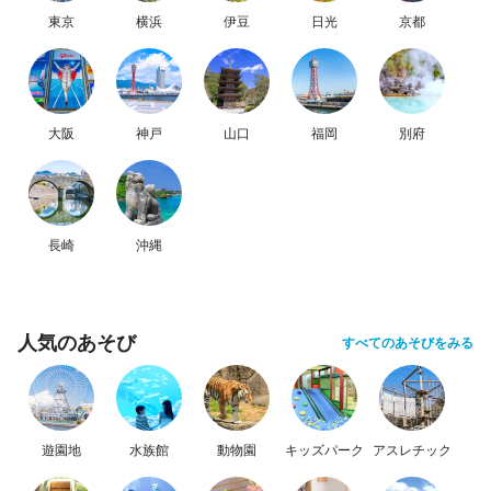
東京
横浜
伊豆
日光
京都
大阪
神戸
山口
福岡
別府
長崎
沖縄
人気のあそび
すべてのあそびをみる
遊園地
水族館
動物園
キッズパーク
アスレチック