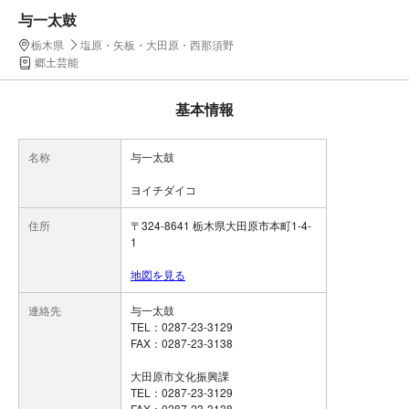
与一太鼓
栃木県
塩原・矢板・大田原・西那須野
郷土芸能
基本情報
名称
与一太鼓
ヨイチダイコ
住所
〒324-8641 栃木県大田原市本町1-4-
1
地図を見る
連絡先
与一太鼓
TEL：0287-23-3129
FAX：0287-23-3138
大田原市文化振興課
TEL：0287-23-3129
FAX：0287-23-3138