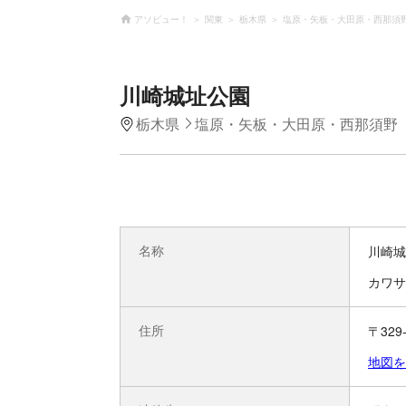
アソビュー！
関東
栃木県
塩原・矢板・大田原・西那須
川崎城址公園
栃木県
塩原・矢板・大田原・西那須野
名称
川崎城
カワサ
住所
〒329
地図を