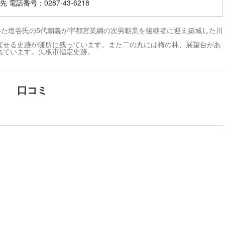
 電話番号：0287-43-6218
いた塩谷氏の5代朝義が宇都宮業綱の次男朝業を後継者に迎え築城した川
せる史跡が随所に残っています。また二の丸には梅の林、展望台があ
れています。矢板市指定史跡。
口コミ