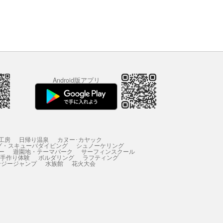
Android版アプリ
工房
日帰り温泉
カヌー･カヤック
グ・スキューバダイビング
シュノーケリング
ー
遊園地・テーマパーク
サーフィンスクール
 手作り体験
ボルダリング
ラフティング
ンジージャンプ
水族館
花火大会