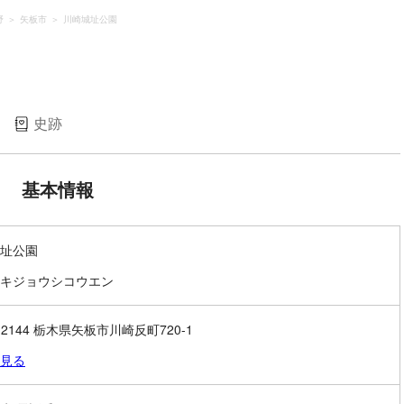
野
矢板市
川崎城址公園
史跡
基本情報
址公園
キジョウシコウエン
-2144 栃木県矢板市川崎反町720-1
見る