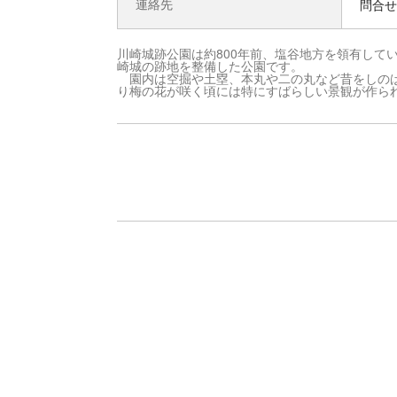
連絡先
問合せ先
川崎城跡公園は約800年前、塩谷地方を領有して
崎城の跡地を整備した公園です。
園内は空掘や土塁、本丸や二の丸など昔をしのば
り梅の花が咲く頃には特にすばらしい景観が作ら