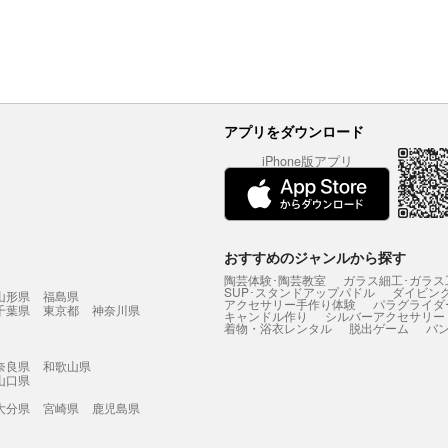
アプリをダウンロード
iPhone版アプリ
おすすめのジャンルから探す
陶芸体験･陶芸教室
ガラス細工･ガラス
SUP･スタンドアップパドル
ダイビン
山形県
福島県
アクセサリー手作り体験
パラグライダ
千葉県
東京都
神奈川県
キャンドル作り
シルバーアクセサリー
着物・浴衣レンタル
脱出ゲーム
バ
奈良県
和歌山県
山口県
大分県
宮崎県
鹿児島県