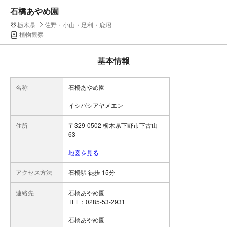
石橋あやめ園
栃木県
佐野・小山・足利・鹿沼
植物観察
基本情報
名称
石橋あやめ園
イシバシアヤメエン
住所
〒329-0502 栃木県下野市下古山
63
地図を見る
アクセス方法
石橋駅 徒歩 15分
連絡先
石橋あやめ園
TEL：0285-53-2931
石橋あやめ園