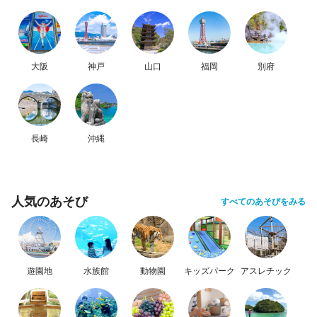
大阪
神戸
山口
福岡
別府
長崎
沖縄
人気のあそび
すべてのあそびをみる
遊園地
水族館
動物園
キッズパーク
アスレチック