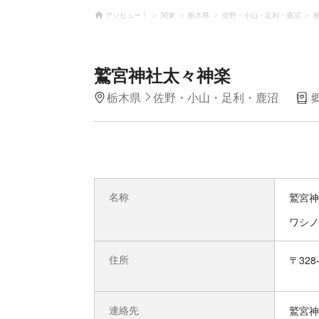
アソビュー！
関東
栃木県
佐野・小山・足利・鹿沼
鷲宮神社太々神楽
栃木県
佐野・小山・足利・鹿沼
名称
鷲宮神
ワシノ
住所
〒328
連絡先
鷲宮神