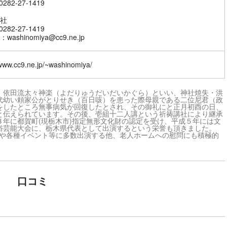
282-27-1419
社
282-27-1419
ashinomiya@cc9.ne.jp
/www.cc9.ne.jp/~washinomiya/
、依田流太々神楽（よだりゅうだいだいかぐら）といい、神社焼失・洪
代幼い頼家公がとりせき（百日咳）を患った際母親である二位尼君（政
をしたところ無事病気が回復したとされ、その御礼にと正月初酉の日、
と伝えられています。その後、壱組十二人講という祈祷講社により継承
年に都賀町(現栃木市)指定無形文化財の認定を受け、平成５年には文
俗芸能大会に、栃木県代表として出演するという栄誉も頂きました。
会や各種イベント等に多数出演する他、老人ホームへの慰問にも積極的
口コミ