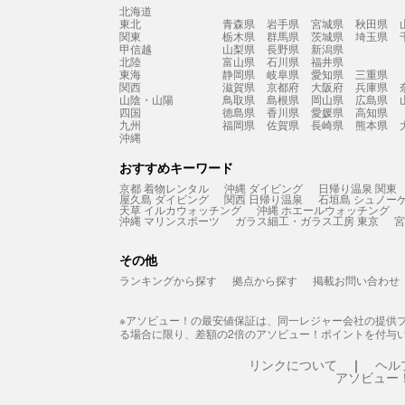
北海道
東北
青森県
岩手県
宮城県
秋田県
関東
栃木県
群馬県
茨城県
埼玉県
甲信越
山梨県
長野県
新潟県
北陸
富山県
石川県
福井県
東海
静岡県
岐阜県
愛知県
三重県
関西
滋賀県
京都府
大阪府
兵庫県
山陰・山陽
鳥取県
島根県
岡山県
広島県
四国
徳島県
香川県
愛媛県
高知県
九州
福岡県
佐賀県
長崎県
熊本県
沖縄
おすすめキーワード
京都 着物レンタル
沖縄 ダイビング
日帰り温泉 関東
屋久島 ダイビング
関西 日帰り温泉
石垣島 シュノー
天草 イルカウォッチング
沖縄 ホエールウォッチング
沖縄 マリンスポーツ
ガラス細工・ガラス工房 東京
宮
その他
ランキングから探す
拠点から探す
掲載お問い合わせ
※アソビュー！の最安値保証は、同一レジャー会社の提供
る場合に限り、差額の2倍のアソビュー！ポイントを付与
リンクについて
ヘル
アソビュー