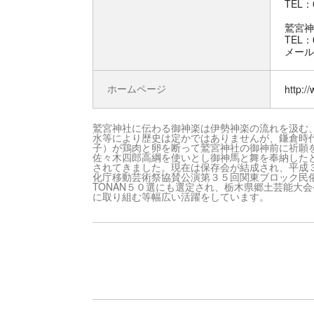
TEL：0
鷲宮神
TEL：0
メール：w
ホームページ
http:/
鷲宮神社に伝わる御神楽は伊勢神楽の流れを汲む
水等により歴史は定かではありませんが、鎌倉時
子）が鶏肉と卵を断って鷲宮神社の御神前に祈願
佐々木四郎高綱を使いとし御神馬と舞を奉納した
されてきました。現在は保存会が結成され、平成３
化庁移動芸術祭協賛公演第３５回関東ブロック民
TONAN５０選にも選定され、栃木県郷土芸能大
に取り組む等幅広い活躍をしています。