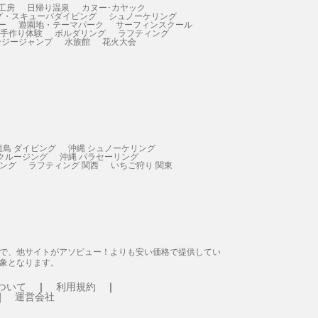
工房
日帰り温泉
カヌー･カヤック
グ・スキューバダイビング
シュノーケリング
ー
遊園地・テーマパーク
サーフィンスクール
 手作り体験
ボルダリング
ラフティング
ンジージャンプ
水族館
花火大会
垣島 ダイビング
沖縄 シュノーケリング
 クルージング
沖縄 パラセーリング
ィング
ラフティング 関西
いちご狩り 関東
態で、他サイトがアソビュー！よりも安い価格で提供してい
象となります。
ついて
利用規約
運営会社