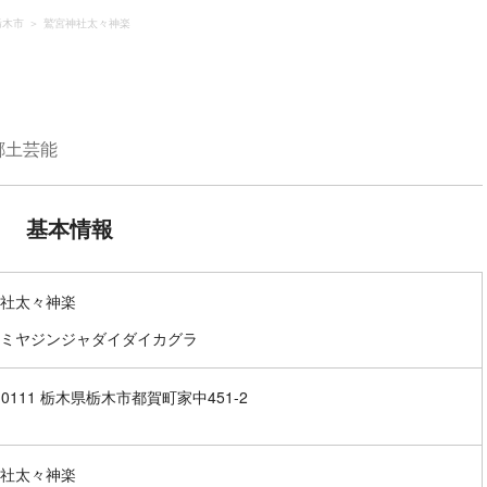
栃木市
鷲宮神社太々神楽
郷土芸能
基本情報
社太々神楽
ミヤジンジャダイダイカグラ
-0111 栃木県栃木市都賀町家中451-2
社太々神楽