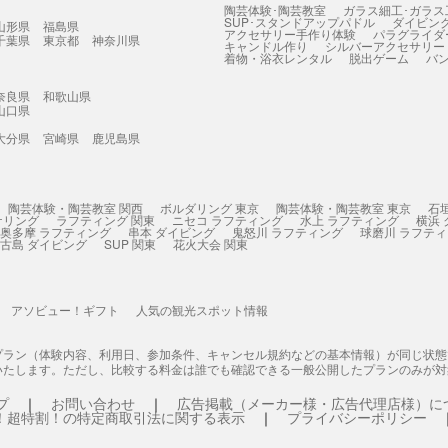
陶芸体験･陶芸教室
ガラス細工･ガラス
SUP･スタンドアップパドル
ダイビン
山形県
福島県
アクセサリー手作り体験
パラグライダ
千葉県
東京都
神奈川県
キャンドル作り
シルバーアクセサリー
着物・浴衣レンタル
脱出ゲーム
バ
奈良県
和歌山県
山口県
大分県
宮崎県
鹿児島県
陶芸体験・陶芸教室 関西
ボルダリング 東京
陶芸体験・陶芸教室 東京
石
ケリング
ラフティング 関東
ニセコ ラフティング
水上 ラフティング
横浜
奥多摩 ラフティング
串本 ダイビング
鬼怒川 ラフティング
球磨川 ラフテ
古島 ダイビング
SUP 関東
花火大会 関東
アソビュー！ギフト
人気の観光スポット情報
プラン（体験内容、利用日、参加条件、キャンセル規約などの基本情報）が同じ状
いたします。ただし、比較する料金は誰でも確認できる一般公開したプランのみが対
プ
お問い合わせ
広告掲載（メーカー様・広告代理店様）に
！超特割！の特定商取引法に関する表示
プライバシーポリシー