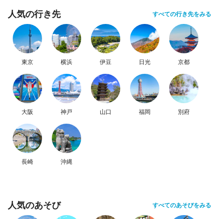
人気の行き先
すべての行き先をみる
東京
横浜
伊豆
日光
京都
大阪
神戸
山口
福岡
別府
長崎
沖縄
人気のあそび
すべてのあそびをみる