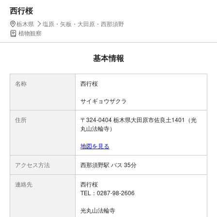
西行桜
栃木県
塩原・矢板・大田原・西那須野
植物観察
基本情報
名称
西行桜
サイギョウザクラ
住所
〒324-0404 栃木県大田原市佐良土1401（光
丸山法輪寺）
地図を見る
アクセス方法
西那須野駅 バス 35分
連絡先
西行桜
TEL：0287-98-2606
光丸山法輪寺