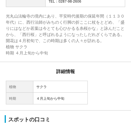
TEL：0287-98-2606
光丸山法輪寺の境内にあり、平安時代後期の保延年間（１１３０
年代）に、西行法師がみちのく行脚の折ここに杖をとどめ、「盛
りにはなどか若葉は今とても心ひかるる糸桜かな」と詠んだこと
から、「西行桜」と呼ばれるようになったしだれざくらである。
開花は４月初旬で、この時期は多くの人々が訪れる。
植物 サクラ
時期 ４月上旬から中旬
詳細情報
植物
サクラ
時期
４月上旬から中旬
スポットの口コミ