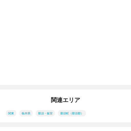
関連エリア
関東
栃木県
那須・板室
那須町（那須郡）