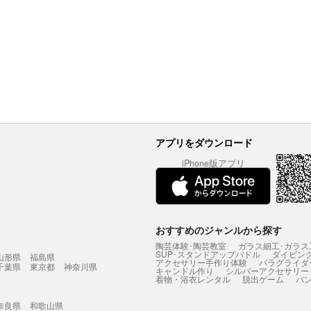
アプリをダウンロード
iPhone版アプリ
おすすめのジャンルから探す
陶芸体験･陶芸教室
ガラス細工･ガラス
SUP･スタンドアップパドル
ダイビン
山形県
福島県
アクセサリー手作り体験
パラグライダ
千葉県
東京都
神奈川県
キャンドル作り
シルバーアクセサリー
着物・浴衣レンタル
脱出ゲーム
バ
奈良県
和歌山県