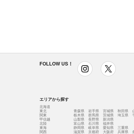
FOLLOW US！
instagram
x
エリアから探す
北海道
東北
青森県
岩手県
宮城県
秋田県
関東
栃木県
群馬県
茨城県
埼玉県
甲信越
山梨県
長野県
新潟県
北陸
富山県
石川県
福井県
東海
静岡県
岐阜県
愛知県
三重県
関西
滋賀県
京都府
大阪府
兵庫県