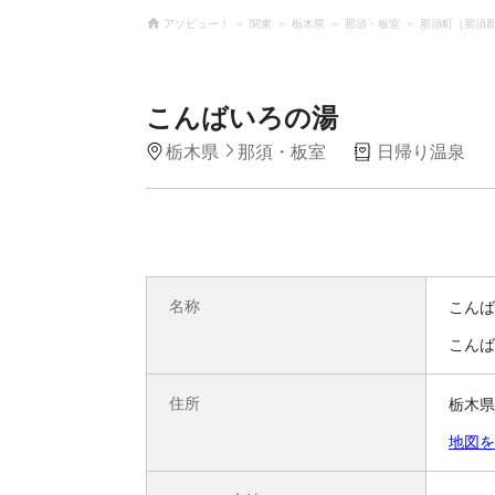
アソビュー！
関東
栃木県
那須・板室
那須町（那須
こんばいろの湯
栃木県
那須・板室
日帰り温泉
名称
こんば
こんば
住所
栃木県
地図を