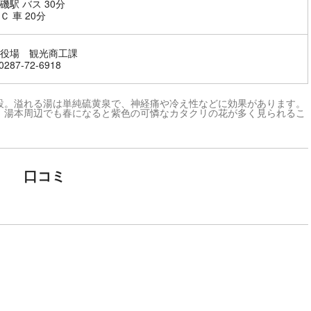
磯駅 バス 30分
Ｃ 車 20分
役場 観光商工課
287-72-6918
設。溢れる湯は単純硫黄泉で、神経痛や冷え性などに効果があります。
。湯本周辺でも春になると紫色の可憐なカタクリの花が多く見られるこ
口コミ