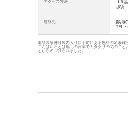
アクセス方法
ＪＲ黒
那須Ｉ
連絡先
那須町
TEL：0
那須温泉神社境内入り口手前にある無料の足湯施
こんばいろとは地元の言葉でカタクリの花のこと
とから名づけられました。