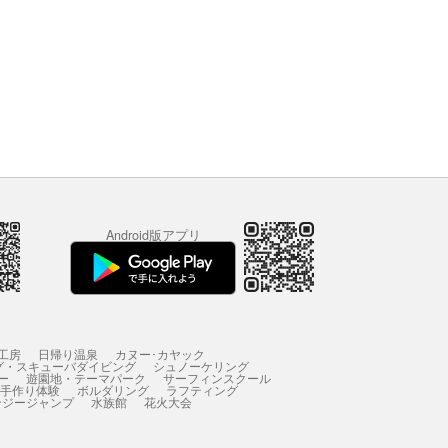
Android版アプリ
工房
日帰り温泉
カヌー･カヤック
グ・スキューバダイビング
シュノーケリング
ー
遊園地・テーマパーク
サーフィンスクール
 手作り体験
ボルダリング
ラフティング
ンジージャンプ
水族館
花火大会