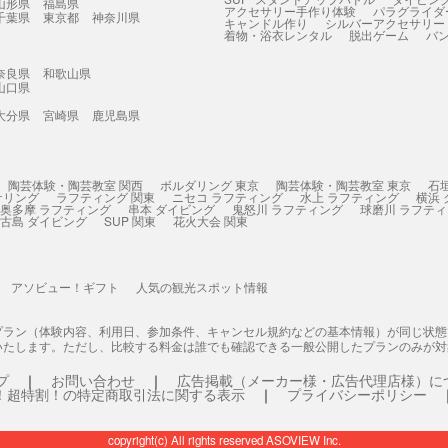
山形県
福島県
アクセサリー手作り体験
パラグライダ
千葉県
東京都
神奈川県
キャンドル作り
シルバーアクセサリー
着物・浴衣レンタル
脱出ゲーム
バ
奈良県
和歌山県
山口県
大分県
宮崎県
鹿児島県
陶芸体験・陶芸教室 関西
ボルダリング 東京
陶芸体験・陶芸教室 東京
石
ケリング
ラフティング 関東
ニセコ ラフティング
水上 ラフティング
横浜
奥多摩 ラフティング
串本 ダイビング
鬼怒川 ラフティング
球磨川 ラフテ
古島 ダイビング
SUP 関東
花火大会 関東
アソビュー！ギフト
人気の観光スポット情報
プラン（体験内容、利用日、参加条件、キャンセル規約などの基本情報）が同じ状
いたします。ただし、比較する料金は誰でも確認できる一般公開したプランのみが対
プ
お問い合わせ
広告掲載（メーカー様・広告代理店様）に
！超特割！の特定商取引法に関する表示
プライバシーポリシー
copyright(c) All rights reserved ASOVIEW Inc.