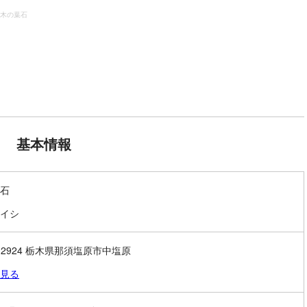
木の葉石
基本情報
石
イシ
9-2924 栃木県那須塩原市中塩原
見る