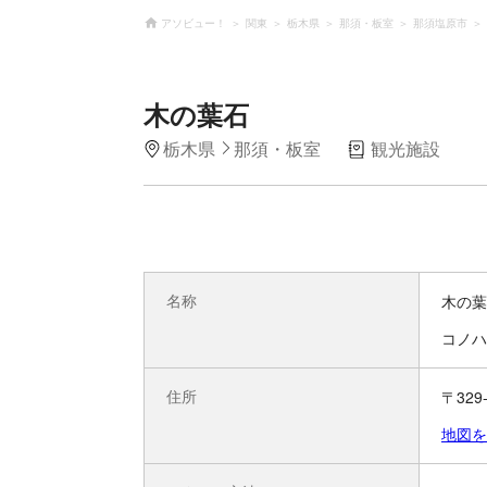
アソビュー！
関東
栃木県
那須・板室
那須塩原市
木の葉石
栃木県
那須・板室
観光施設
名称
木の葉
コノハ
住所
〒32
地図を