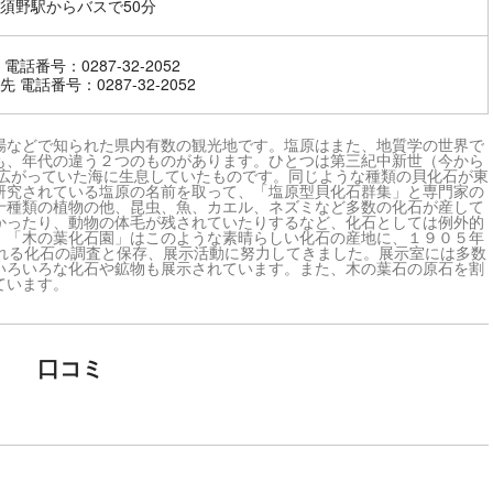
須野駅からバスで50分
電話番号：0287-32-2052
 電話番号：0287-32-2052
場などで知られた県内有数の観光地です。塩原はまた、地質学の世界で
も、年代の違う２つのものがあります。ひとつは第三紀中新世（今から
に広がっていた海に生息していたものです。同じような種類の貝化石が東
研究されている塩原の名前を取って、「塩原型貝化石群集」と専門家の
十種類の植物の他、昆虫、魚、カエル、ネズミなど多数の化石が産して
かったり、動物の体毛が残されていたりするなど、化石としては例外的
。「木の葉化石園」はこのような素晴らしい化石の産地に、１９０５年
される化石の調査と保存、展示活動に努力してきました。展示室には多数
いろいろな化石や鉱物も展示されています。また、木の葉石の原石を割
ています。
口コミ