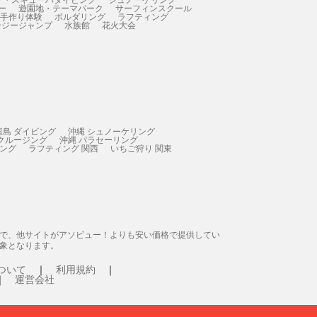
ー
遊園地・テーマパーク
サーフィンスクール
 手作り体験
ボルダリング
ラフティング
ンジージャンプ
水族館
花火大会
垣島 ダイビング
沖縄 シュノーケリング
 クルージング
沖縄 パラセーリング
ィング
ラフティング 関西
いちご狩り 関東
態で、他サイトがアソビュー！よりも安い価格で提供してい
象となります。
ついて
利用規約
運営会社