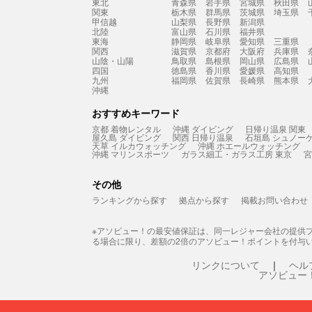
東北
青森県
岩手県
宮城県
秋田県
関東
栃木県
群馬県
茨城県
埼玉県
甲信越
山梨県
長野県
新潟県
北陸
富山県
石川県
福井県
東海
静岡県
岐阜県
愛知県
三重県
関西
滋賀県
京都府
大阪府
兵庫県
山陰・山陽
鳥取県
島根県
岡山県
広島県
四国
徳島県
香川県
愛媛県
高知県
九州
福岡県
佐賀県
長崎県
熊本県
沖縄
おすすめキーワード
京都 着物レンタル
沖縄 ダイビング
日帰り温泉 関東
屋久島 ダイビング
関西 日帰り温泉
石垣島 シュノー
天草 イルカウォッチング
沖縄 ホエールウォッチング
沖縄 マリンスポーツ
ガラス細工・ガラス工房 東京
宮
その他
ランキングから探す
拠点から探す
掲載お問い合わせ
※アソビュー！の最安値保証は、同一レジャー会社の提供
る場合に限り、差額の2倍のアソビュー！ポイントを付与
リンクについて
ヘル
アソビュー