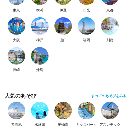
東京
横浜
伊豆
日光
京都
大阪
神戸
山口
福岡
別府
長崎
沖縄
人気のあそび
すべてのあそびをみる
遊園地
水族館
動物園
キッズパーク
アスレチック