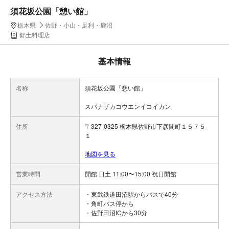
須花坂公園「憩い館」
栃木県
佐野・小山・足利・鹿沼
郷土料理店
基本情報
名称
須花坂公園「憩い館」
スバナザカコウエンイコイカン
住所
〒327-0325 栃木県佐野市下彦間町１５７５-
１
地図を見る
営業時間
開館 日土 11:00〜15:00 祝日開館
アクセス方法
・東武鉄道田沼駅からバスで40分
・角町バス停から
・佐野田沼ICから30分