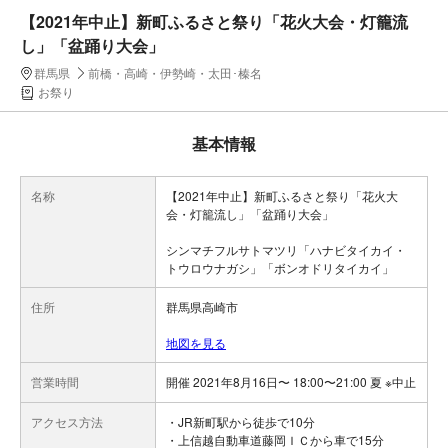
【2021年中止】新町ふるさと祭り「花火大会・灯籠流
し」「盆踊り大会」
群馬県
前橋・高崎・伊勢崎・太田･榛名
お祭り
基本情報
名称
【2021年中止】新町ふるさと祭り「花火大
会・灯籠流し」「盆踊り大会」
シンマチフルサトマツリ「ハナビタイカイ・
トウロウナガシ」「ボンオドリタイカイ」
住所
群馬県高崎市
地図を見る
営業時間
開催 2021年8月16日〜 18:00〜21:00 夏 ※中止
アクセス方法
・JR新町駅から徒歩で10分
・上信越自動車道藤岡ＩＣから車で15分