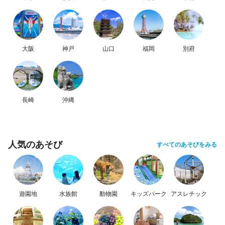
大阪
神戸
山口
福岡
別府
長崎
沖縄
人気のあそび
すべてのあそびをみる
遊園地
水族館
動物園
キッズパーク
アスレチック