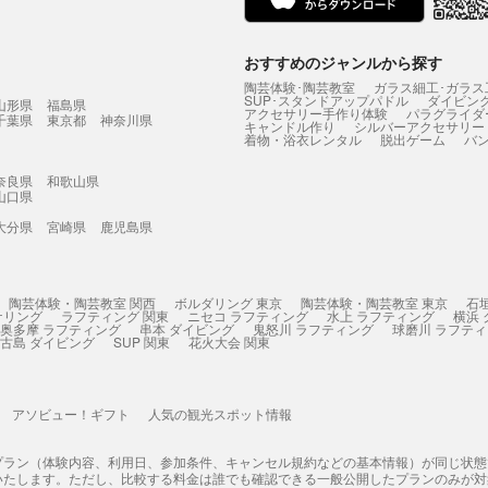
おすすめのジャンルから探す
陶芸体験･陶芸教室
ガラス細工･ガラス
SUP･スタンドアップパドル
ダイビン
山形県
福島県
アクセサリー手作り体験
パラグライダ
千葉県
東京都
神奈川県
キャンドル作り
シルバーアクセサリー
着物・浴衣レンタル
脱出ゲーム
バ
奈良県
和歌山県
山口県
大分県
宮崎県
鹿児島県
陶芸体験・陶芸教室 関西
ボルダリング 東京
陶芸体験・陶芸教室 東京
石
ケリング
ラフティング 関東
ニセコ ラフティング
水上 ラフティング
横浜
奥多摩 ラフティング
串本 ダイビング
鬼怒川 ラフティング
球磨川 ラフテ
古島 ダイビング
SUP 関東
花火大会 関東
アソビュー！ギフト
人気の観光スポット情報
プラン（体験内容、利用日、参加条件、キャンセル規約などの基本情報）が同じ状
いたします。ただし、比較する料金は誰でも確認できる一般公開したプランのみが対