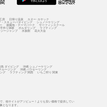
工房
日帰り温泉
カヌー･カヤック
グ・スキューバダイビング
シュノーケリング
ー
遊園地・テーマパーク
サーフィンスクール
 手作り体験
ボルダリング
ラフティング
ンジージャンプ
水族館
花火大会
垣島 ダイビング
沖縄 シュノーケリング
 クルージング
沖縄 パラセーリング
ィング
ラフティング 関西
いちご狩り 関東
態で、他サイトがアソビュー！よりも安い価格で提供してい
象となります。