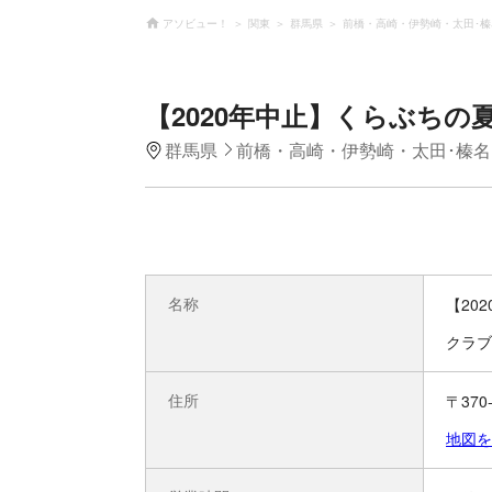
アソビュー！
関東
群馬県
前橋・高崎・伊勢崎・太田･榛
【2020年中止】くらぶちの
群馬県
前橋・高崎・伊勢崎・太田･榛名
名称
【20
クラブ
住所
〒37
地図を