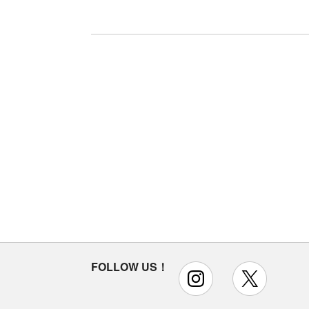
FOLLOW US！
instagram
x