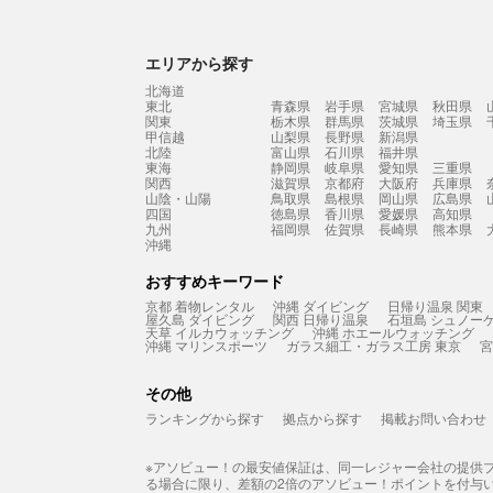
エリアから探す
北海道
東北
青森県
岩手県
宮城県
秋田県
関東
栃木県
群馬県
茨城県
埼玉県
甲信越
山梨県
長野県
新潟県
北陸
富山県
石川県
福井県
東海
静岡県
岐阜県
愛知県
三重県
関西
滋賀県
京都府
大阪府
兵庫県
山陰・山陽
鳥取県
島根県
岡山県
広島県
四国
徳島県
香川県
愛媛県
高知県
九州
福岡県
佐賀県
長崎県
熊本県
沖縄
おすすめキーワード
京都 着物レンタル
沖縄 ダイビング
日帰り温泉 関東
屋久島 ダイビング
関西 日帰り温泉
石垣島 シュノー
天草 イルカウォッチング
沖縄 ホエールウォッチング
沖縄 マリンスポーツ
ガラス細工・ガラス工房 東京
宮
その他
ランキングから探す
拠点から探す
掲載お問い合わせ
※アソビュー！の最安値保証は、同一レジャー会社の提供
る場合に限り、差額の2倍のアソビュー！ポイントを付与